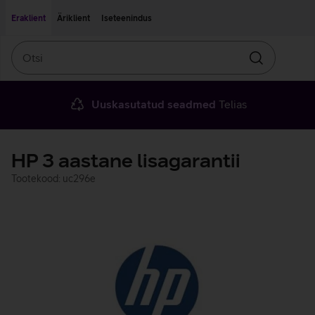
Liigu edasi põhisisu juurde
Ligipääsetavus
Eraklient
Äriklient
Iseteenindus
Otsi
Otsin
Uuskasutatud seadmed
Telias
HP 3 aastane lisagarantii
Tootekood: uc296e