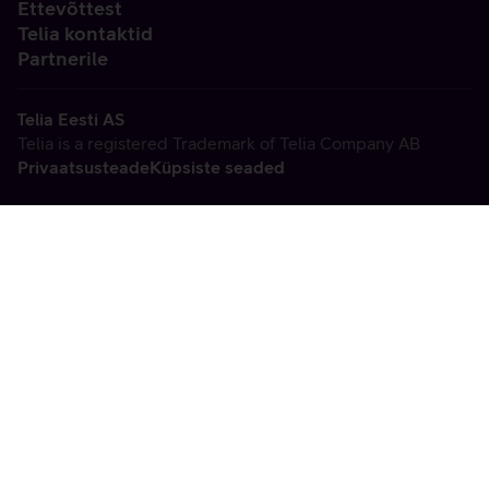
Ettevõttest
Telia kontaktid
Partnerile
Telia Eesti AS
Telia is a registered Trademark of Telia Company AB
Privaatsusteade
Küpsiste seaded