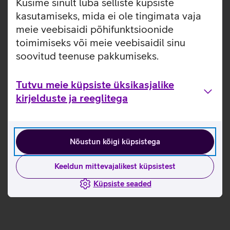
Küsime sinult luba selliste küpsiste
Kasutusjuhend HP garantiilaienduse
registreerimiseks_EST
kasutamiseks, mida ei ole tingimata vaja
meie veebisaidi põhifunktsioonide
toimimiseks või meie veebisaidil sinu
soovitud teenuse pakkumiseks.
Tutvu meie küpsiste üksikasjalike
kirjelduste ja reeglitega
Nõustun kõigi küpsistega
Keeldun mittevajalikest küpsistest
Küpsiste seaded