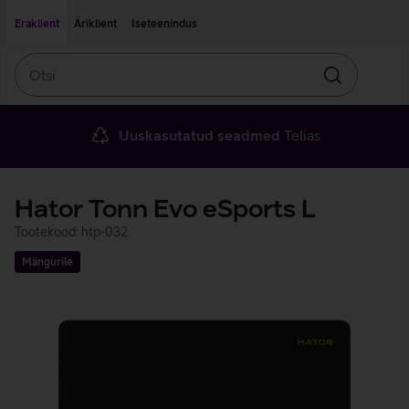
Liigu edasi põhisisu juurde
Ligipääsetavus
Eraklient
Äriklient
Iseteenindus
Otsi
Otsin
Uuskasutatud seadmed
Telias
Hator Tonn Evo eSports L
Tootekood: htp-032
Mängurile