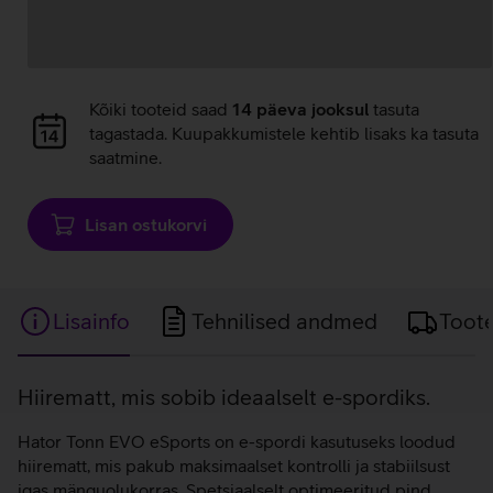
Andmete
laadimine
Andmete
Kõiki tooteid saad
14 päeva jooksul
tasuta
laadimine
tagastada. Kuupakkumistele kehtib lisaks ka tasuta
saatmine.
Lisan ostukorvi
Lisainfo
Tehnilised andmed
Toot
Lisainfo
Hiirematt, mis sobib ideaalselt e-spordiks.
Hator Tonn EVO eSports on e-spordi kasutuseks loodud
hiirematt, mis pakub maksimaalset kontrolli ja stabiilsust
igas mänguolukorras. Spetsiaalselt optimeeritud pind