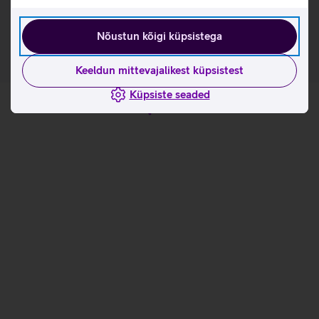
Tutvu hiiremati Hator Tonn Evo eSports L omaduste ja
kasutusviisidega tootja kodulehel
Nõustun kõigi küpsistega
Keeldun mittevajalikest küpsistest
Küpsiste seaded