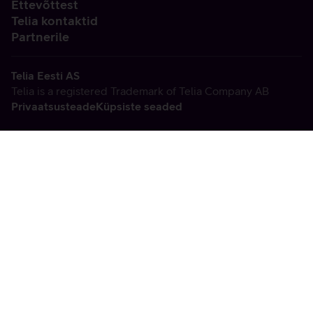
Ettevõttest
Telia kontaktid
Partnerile
Telia Eesti AS
Telia is a registered Trademark of Telia Company AB
Privaatsusteade
Küpsiste seaded