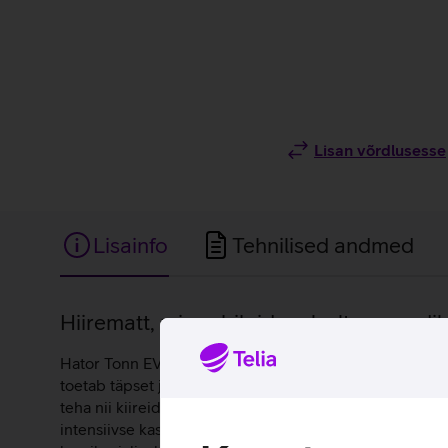
Lisan võrdlusesse
Lisainfo
Tehnilised andmed
Lisainfo
Hiirematt, mis sobib ideaalselt e-spordik
Hator Tonn EVO eSports on e-spordi kasutuseks loodud h
toetab täpset ja aeglast hiire liikumist, sobides eriti 
teha nii kiireid liigutusi kui ka täpseid sihtimisi, taga
intensiivse kasutuse ajal, vältides soovimatut nihkumi