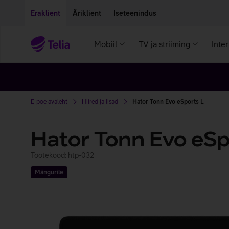
Liigu edasi põhisisu juurde
Ligipääsetavus
Eraklient
Äriklient
Iseteenindus
Mobiil
TV ja striiming
Inte
E-poe avaleht
Hiired ja lisad
Hator Tonn Evo eSports L
Hator Tonn Evo eSp
Tootekood: htp-032
Mängurile