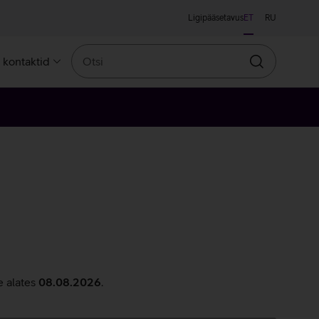
Ligipääsetavus
ET
RU
Otsi
a kontaktid
Otsin
e alates
08.08.2026
.