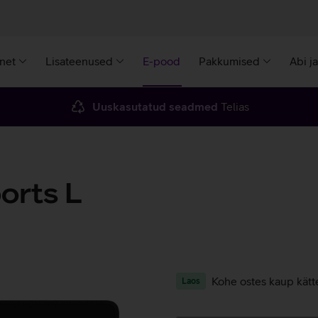
rnet
Lisateenused
E-pood
Pakkumised
Abi j
Uuskasutatud seadmed
Telias
orts L
Kohe ostes kaup kätt
Laos