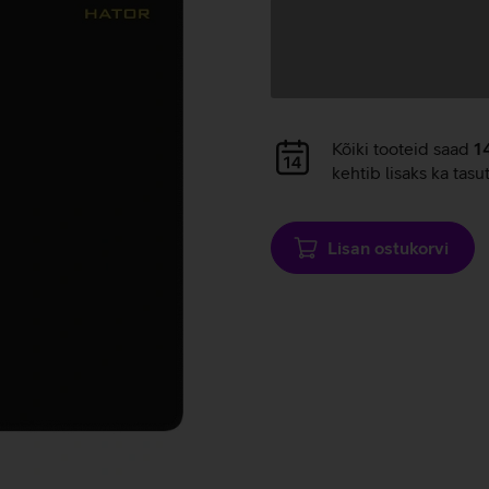
Andmete
laadimine
Andmete
Kõiki tooteid saad
1
laadimine
kehtib lisaks ka tasu
Lisan ostukorvi