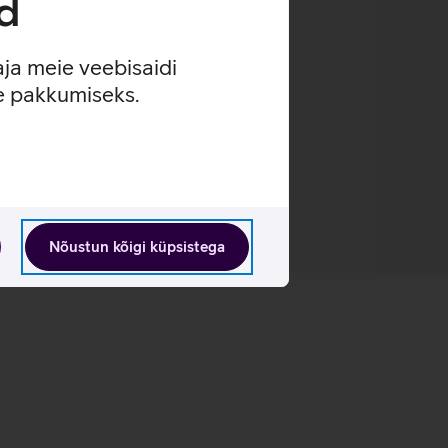
d
a pika mängusessiooni jooksul.
aja meie veebisaidi
se pakkumiseks.
Nõustun kõigi küpsistega