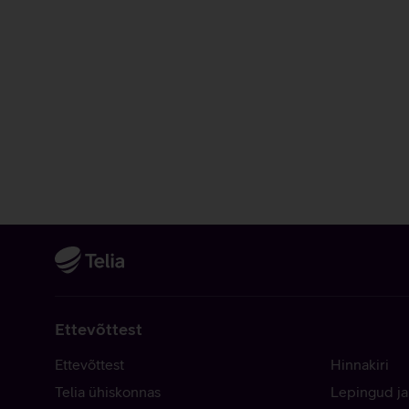
Ettevõttest
Ettevõttest
Hinnakiri
Telia ühiskonnas
Lepingud ja