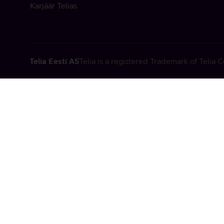
Karjäär Telias
Telia Eesti AS
Telia is a registered Trademark of Telia
Vabandame, t
tehniline viga