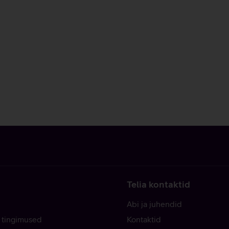
Telia kontaktid
Abi ja juhendid
 tingimused
Kontaktid