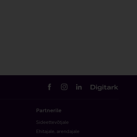
Partnerile
Sideettevõtjale
Ehitajale, arendajale