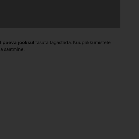
4 päeva jooksul
tasuta tagastada. Kuupakkumistele
ta saatmine.