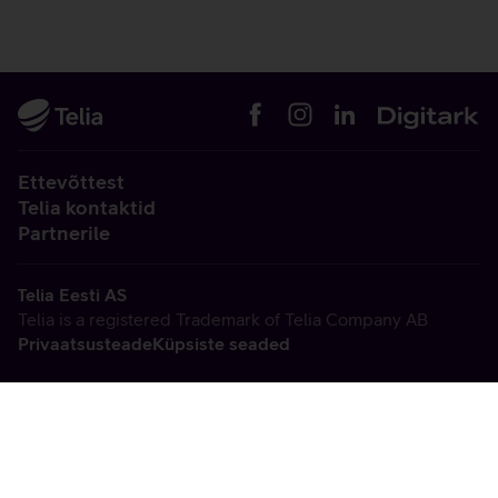
Ettevõttest
Telia kontaktid
Partnerile
Telia Eesti AS
Telia is a registered Trademark of Telia Company AB
Privaatsusteade
Küpsiste seaded