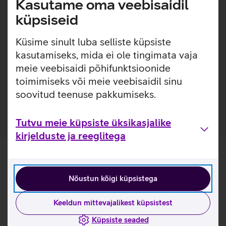
Kasutame oma veebisaidil
seadmega.
küpsiseid
Ühilduvad operatsioonisüsteemid: Windows 10,
Windows 11.
Küsime sinult luba selliste küpsiste
kasutamiseks, mida ei ole tingimata vaja
Kasulikud lingid
meie veebisaidi põhifunktsioonide
toimimiseks või meie veebisaidil sinu
Tutvu juhtmeta hiire Lenovo ThinkPad Bluetooth Silent
omaduste ja kasutusviisidega tootja kodulehel
soovitud teenuse pakkumiseks.
Tutvu meie küpsiste üksikasjalike
kirjelduste ja reeglitega
Nõustun kõigi küpsistega
Keeldun mittevajalikest küpsistest
Küpsiste seaded