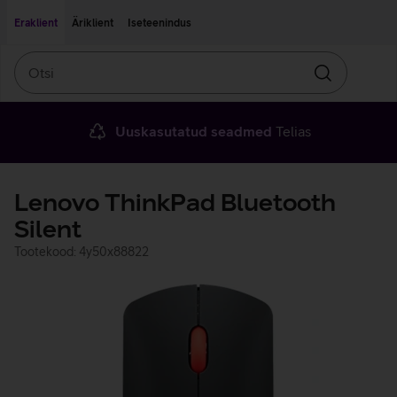
Liigu edasi põhisisu juurde
Ligipääsetavus
Eraklient
Äriklient
Iseteenindus
Otsi
Otsin
Uuskasutatud seadmed
Telias
Lenovo ThinkPad Bluetooth
Silent
Tootekood: 4y50x88822