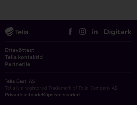
Ettevõttest
Telia kontaktid
Partnerile
Telia Eesti AS
Telia is a registered Trademark of Telia Company AB
Privaatsusteade
Küpsiste seaded