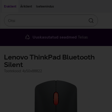
Liigu edasi põhisisu juurde
Ligipääsetavus
Eraklient
Äriklient
Iseteenindus
Otsi
Otsin
Uuskasutatud seadmed
Telias
Lenovo ThinkPad Bluetooth
Silent
Tootekood: 4y50x88822