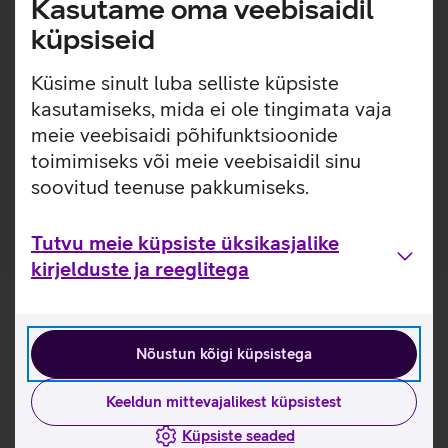
Kasutame oma veebisaidil
seadmega.
küpsiseid
Ühilduvad operatsioonisüsteemid: Windows 10,
Windows 11.
Küsime sinult luba selliste küpsiste
kasutamiseks, mida ei ole tingimata vaja
Kasulikud lingid
meie veebisaidi põhifunktsioonide
toimimiseks või meie veebisaidil sinu
Tutvu juhtmeta hiire Lenovo ThinkPad Bluetooth Silent
omaduste ja kasutusviisidega tootja kodulehel
soovitud teenuse pakkumiseks.
Tutvu meie küpsiste üksikasjalike
kirjelduste ja reeglitega
Nõustun kõigi küpsistega
Keeldun mittevajalikest küpsistest
Küpsiste seaded