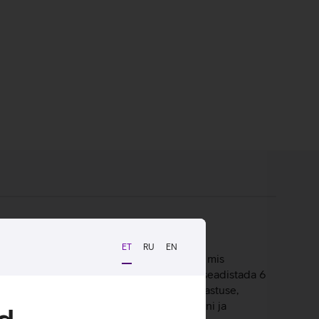
ET
RU
EN
25K on kõigi aegade kõige täpsem sensor, mis
ogitech G HUB tarkvara abil saab hõlpsalt seadistada 6
litid tagavad ülikiire ja täpse klõpsutuvastuse,
ma patareita, vähendades kaalu 68 grammini ja