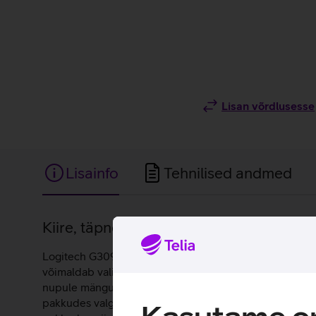
Lisan võrdlusesse
Lisainfo
Tehnilised andmed
Lisainfo
Kiire, täpne ja väga kerge juhtmevaba mä
Logitech G309 Lightspeed on juhtmeta hiir, mis tagab 
võimaldab valida täpsust 100 kuni 25600 dpi ulatuses ni
nupule mängusisendi käske, süsteemi juhtnuppe või klahv
pakkudes valguse kiirusel reageerimist koos mehaanili