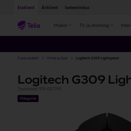
Liigu edasi põhisisu juurde
Ligipääsetavus
Eraklient
Äriklient
Iseteenindus
Mobiil
TV ja striiming
Inte
E-poe avaleht
Hiired ja lisad
Logitech G309 Lightspeed
Logitech G309 Lig
Tootekood: 910-007199
Mängurile