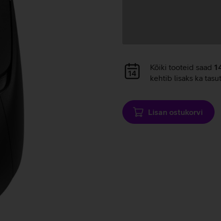
Andmete
laadimine
Andmete
Kõiki tooteid saad
1
laadimine
kehtib lisaks ka tasu
Lisan ostukorvi