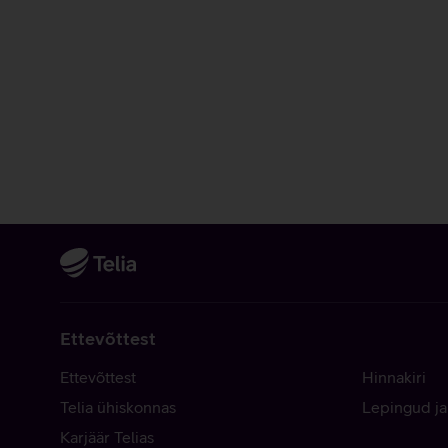
Ettevõttest
Ettevõttest
Hinnakiri
Telia ühiskonnas
Lepingud ja
Karjäär Telias