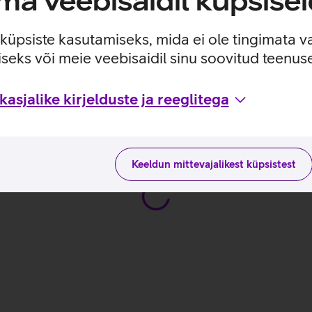
a veebisaidil küpsisei
deks.
e küpsiste kasutamiseks, mida ei ole tingimata v
seks või meie veebisaidil sinu soovitud teenu
asjalike kirjelduste ja reeglitega
uste ja kasutusviisidega tootja kodulehel
Keeldun mittevajalikest küpsistest