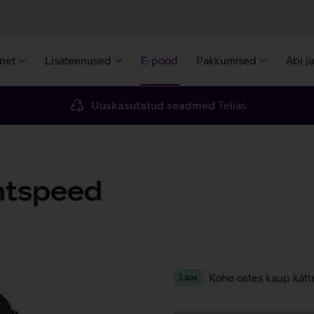
rnet
Lisateenused
E-pood
Pakkumised
Abi j
Uuskasutatud seadmed
Telias
htspeed
Kohe ostes kaup kätt
Laos