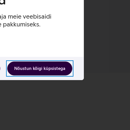
d
aja meie veebisaidi
se pakkumiseks.
Nõustun kõigi küpsistega