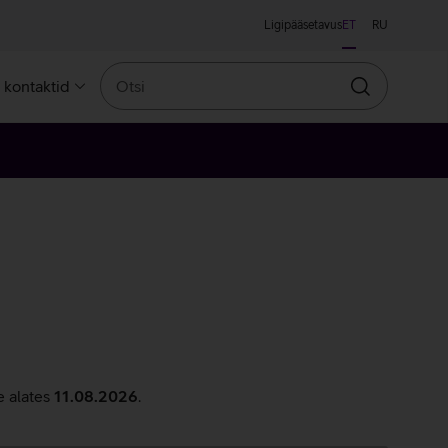
Ligipääsetavus
ET
RU
Otsi
a kontaktid
Otsin
e alates
11.08.2026
.