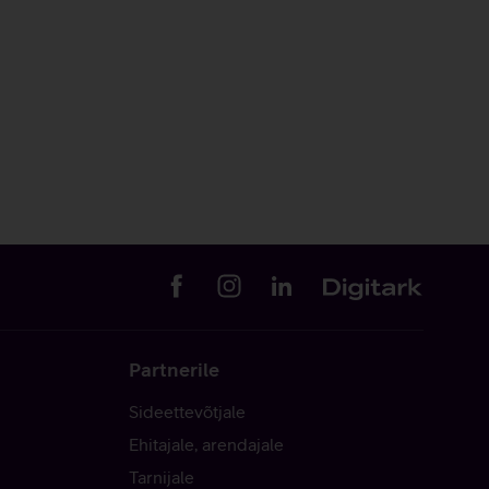
Partnerile
Sideettevõtjale
Ehitajale, arendajale
Tarnijale