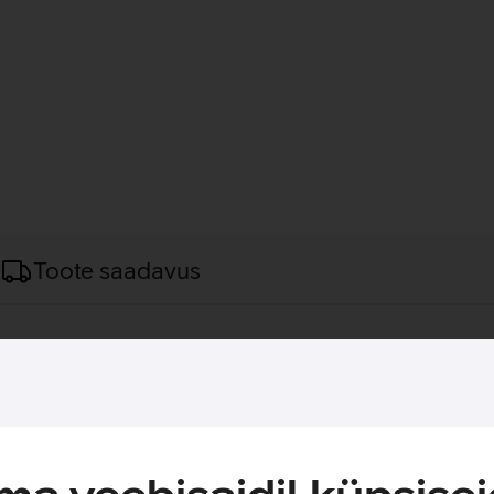
Toote saadavus
ngurihiir.
maksimaalse jälgimistäpsuse igal vajalikul mänguhetkel. HERO 
ng seetõttu on hiirel tagatud sujuv, täpne ja kiire liikumine. L
ide seoseid, et lihtsustada oma mängimist. Lightforce hübriidlü
se tagasisidega. Powerplay ühilduvusega saab hiirt kasutada il