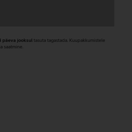
4 päeva jooksul
tasuta tagastada. Kuupakkumistele
ta saatmine.