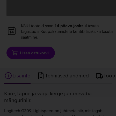
Andmete
laadimine
Andmete
Kõiki tooteid saad
14 päeva jooksul
tasuta
laadimine
tagastada. Kuupakkumistele kehtib lisaks ka tasuta
saatmine.
Lisan ostukorvi
Lisainfo
Tehnilised andmed
Toot
Lisainfo
Kiire, täpne ja väga kerge juhtmevaba
mängurihiir.
Logitech G309 Lightspeed on juhtmeta hiir, mis tagab