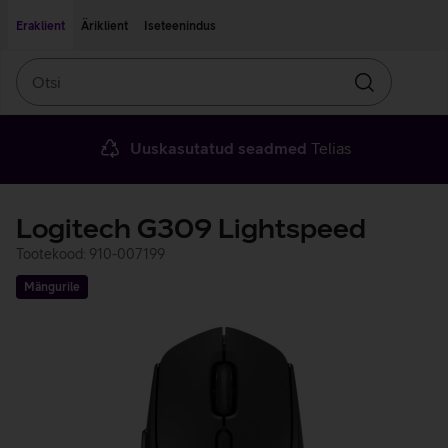
Liigu edasi põhisisu juurde
Ligipääsetavus
Eraklient
Äriklient
Iseteenindus
Otsi
Otsin
Uuskasutatud seadmed
Telias
Logitech G309 Lightspeed
Tootekood: 910-007199
Mängurile