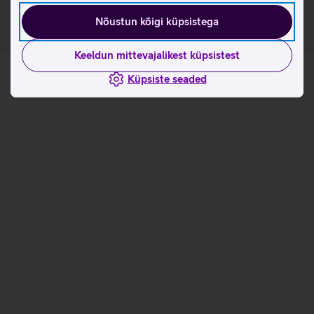
Nõustun kõigi küpsistega
Keeldun mittevajalikest küpsistest
Küpsiste seaded