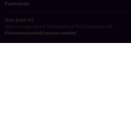
Partnerile
Telia Eesti AS
Telia is a registered Trademark of Telia Company AB
Privaatsusteade
Küpsiste seaded
Vabandame, tekkis
tehniline viga