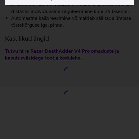
Asümmeetriline tõstekõrgus – tõstmise ja maandumise
distantsi individuaalne reguleerimine kuni 26 tasemel.
Automaatne kalibreerimine võimaldab säilitada ühtlase
tõstekõrguse igal pinnal.
Kasulikud lingid
Tutvu hiire Razer DeathAdder V4 Pro omaduste ja
kasutusviisidega tootja kodulehel