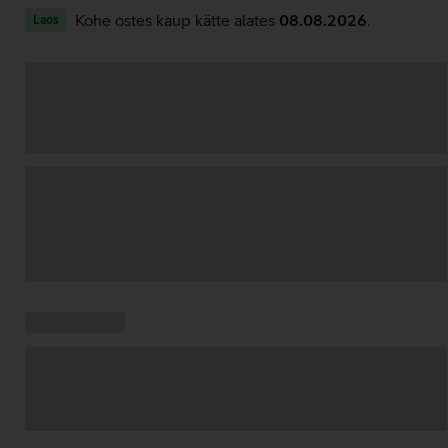
Kohe ostes kaup kätte alates
08.08.2026
.
Laos
Andmete
laadimine
Kampaania
Andmete
pakkumised:
laadimine