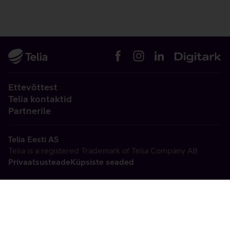
Ettevõttest
Telia kontaktid
Partnerile
Telia Eesti AS
Telia is a registered Trademark of Telia Company AB
Privaatsusteade
Küpsiste seaded