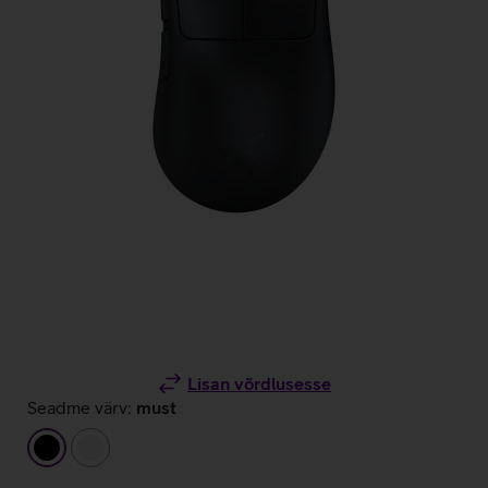
Lisan võrdlusesse
Seadme värv:
must
must
valge