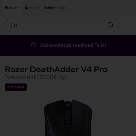
Liigu edasi põhisisu juurde
Ligipääsetavus
Eraklient
Äriklient
Iseteenindus
Otsi
Otsin
Uuskasutatud seadmed
Telias
Razer DeathAdder V4 Pro
Tootekood: rz01-05330100-r3g1
Mängurile