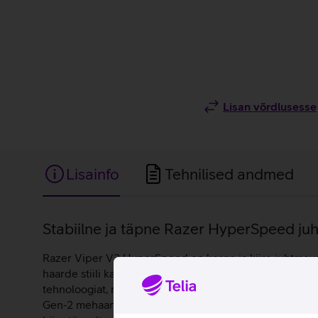
Lisan võrdlusesse
Lisainfo
Tehnilised andmed
Lisainfo
Stabiilne ja täpne Razer HyperSpeed ju
Razer Viper V3 HyperSpeed on kerge ja kiire juhtmevaba 
haarde stiili kasutajatele, tagades stabiilse käetoe 
tehnoloogiat, mis tagab stabiilse ja madala latentsuseg
Gen‑2 mehaanilised lülitid peavad vastu kuni 60 miljo