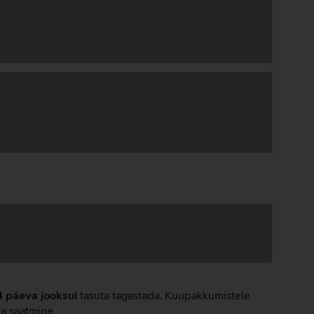
4 päeva jooksul
tasuta tagastada. Kuupakkumistele
ta saatmine.