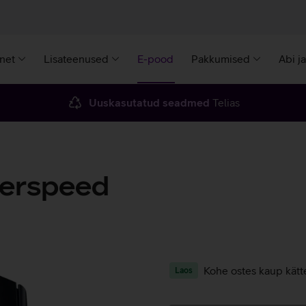
rnet
Lisateenused
E-pood
Pakkumised
Abi j
Uuskasutatud seadmed
Telias
perspeed
Kohe ostes kaup kätt
Laos