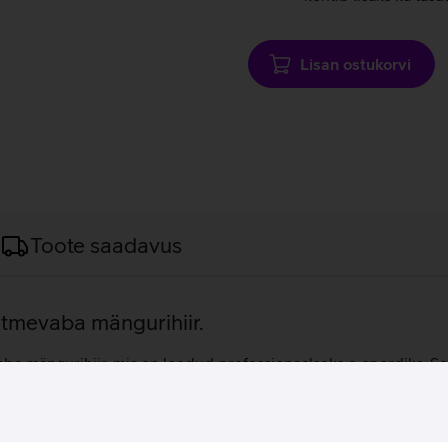
Lisan ostukorvi
Toote saadavus
htmevaba mängurihiir.
mängurihiir, mis on loodud professionaalseks e‑spordiks. Selle 
ning püsiva kasutusmugavuse ka pikemaajaliste mänguseansside j
a ühenduse. Razer Focus Pro 30K optiline sensor pakub erakordset
nit klikki, tagades pika kasutusea. Lisaks võimaldavad 6 progr