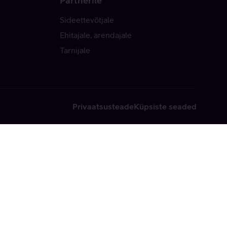
Partnerile
Sideettevõtjale
Ehitajale, arendajale
Tarnijale
Privaatsusteade
Küpsiste seaded