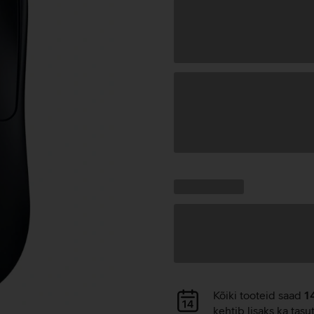
Andmete
laadimine
Kampaania
Andmete
pakkumised:
laadimine
Andmete
Kõiki tooteid saad
1
laadimine
kehtib lisaks ka tasu