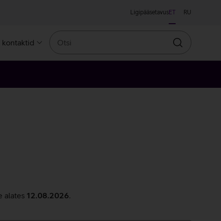
Ligipääsetavus
ET
RU
Otsi
a kontaktid
Otsin
e alates
12.08.2026
.