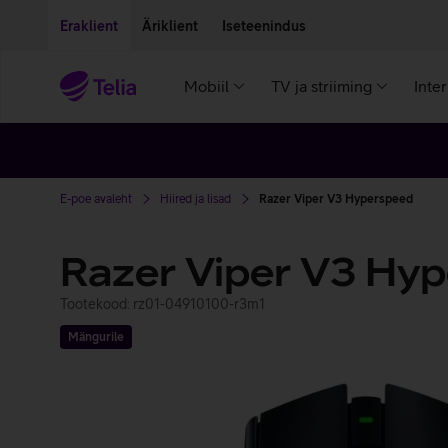
Liigu edasi põhisisu juurde
Ligipääsetavus
Eraklient
Äriklient
Iseteenindus
Mobiil
TV ja striiming
Inte
E-poe avaleht
Hiired ja lisad
Razer Viper V3 Hyperspeed
Razer Viper V3 Hy
Tootekood: rz01-04910100-r3m1
Mängurile