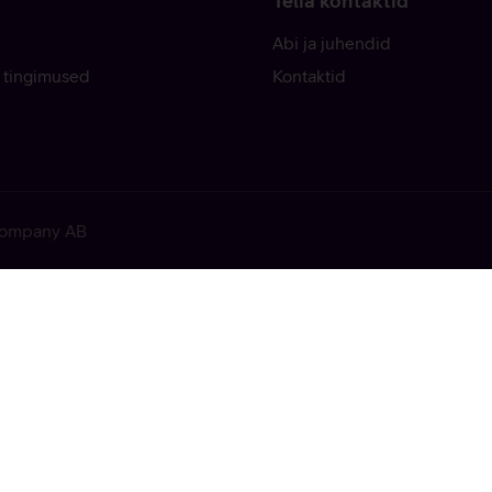
Telia kontaktid
Abi ja juhendid
 tingimused
Kontaktid
 Company AB