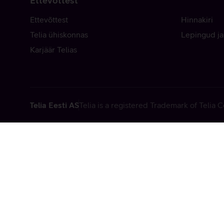
Ettevõttest
Ettevõttest
Hinnakiri
Telia ühiskonnas
Lepingud ja
Karjäär Telias
Telia Eesti AS
Telia is a registered Trademark of Telia