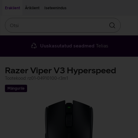
Liigu edasi põhisisu juurde
Ligipääsetavus
Eraklient
Äriklient
Iseteenindus
Otsi
Otsin
Uuskasutatud seadmed
Telias
Razer Viper V3 Hyperspeed
Tootekood: rz01-04910100-r3m1
Mängurile