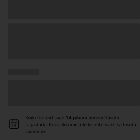
Andmete
laadimine
Kampaania
Andmete
pakkumised:
laadimine
Andmete
Kõiki tooteid saad
14 päeva jooksul
tasuta
laadimine
tagastada. Kuupakkumistele kehtib lisaks ka tasuta
saatmine.