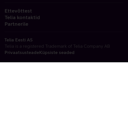
Ettevõttest
Telia kontaktid
Partnerile
Telia Eesti AS
Telia is a registered Trademark of Telia Company AB
Privaatsusteade
Küpsiste seaded