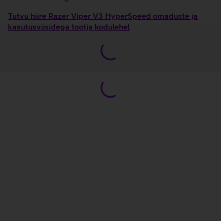
Tutvu hiire Razer Viper V3 HyperSpeed omaduste ja
kasutusviisidega tootja kodulehel