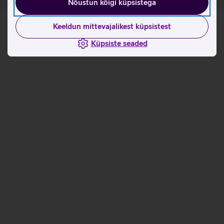
Nõustun kõigi küpsistega
Keeldun mittevajalikest küpsistest
Küpsiste seaded