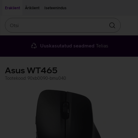
Liigu edasi põhisisu juurde
Ligipääsetavus
Eraklient
Äriklient
Iseteenindus
Otsi
Otsin
Uuskasutatud seadmed
Telias
Asus WT465
Tootekood: 90xb0090-bmu040