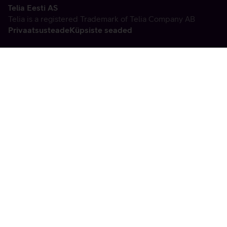
Telia Eesti AS
Telia is a registered Trademark of Telia Company AB
Privaatsusteade
Küpsiste seaded
Vabandame, tekkis
tehniline viga
tx:undefined:ut:null