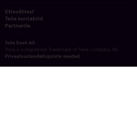
Ettevõttest
Telia kontaktid
Partnerile
Telia Eesti AS
Telia is a registered Trademark of Telia Company AB
Privaatsusteade
Küpsiste seaded