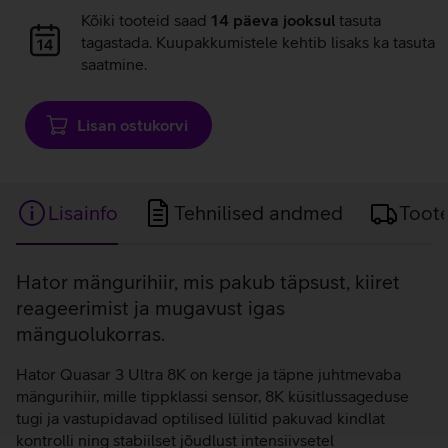
Andmete
Kõiki tooteid saad
14 päeva jooksul
tasuta
laadimine
tagastada. Kuupakkumistele kehtib lisaks ka tasuta
saatmine.
Lisan ostukorvi
Lisainfo
Tehnilised andmed
Toot
Lisainfo
Hator mängurihiir, mis pakub täpsust, kiiret
reageerimist ja mugavust igas
mänguolukorras.
Hator Quasar 3 Ultra 8K on kerge ja täpne juhtmevaba
mängurihiir, mille tippklassi sensor, 8K küsitlussageduse
tugi ja vastupidavad optilised lülitid pakuvad kindlat
kontrolli ning stabiilset jõudlust intensiivsetel