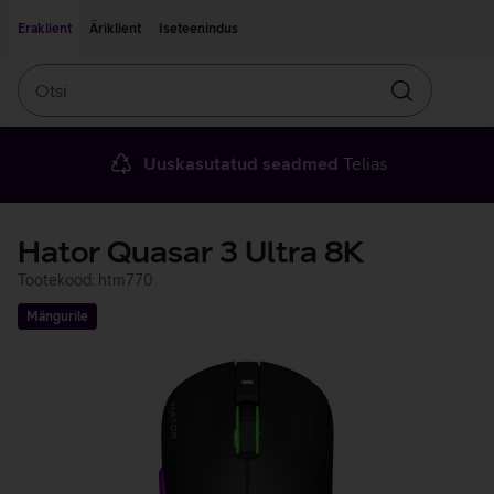
Liigu edasi põhisisu juurde
Ligipääsetavus
Eraklient
Äriklient
Iseteenindus
Otsi
Otsin
Uuskasutatud seadmed
Telias
Hator Quasar 3 Ultra 8K
Tootekood: htm770
Mängurile