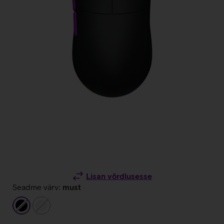
Lisan võrdlusesse
Seadme värv:
must
must
valge