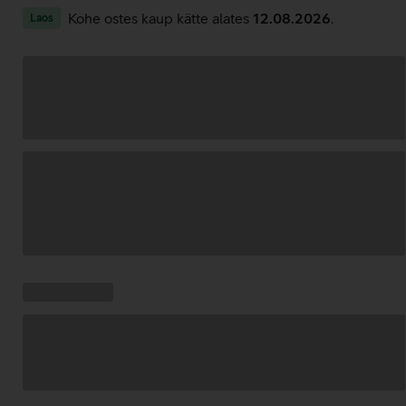
Kohe ostes kaup kätte alates
12.08.2026
.
Laos
Andmete
laadimine
Kampaania
Andmete
pakkumised:
laadimine