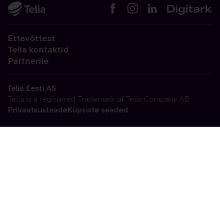
Ettevõttest
Telia kontaktid
Partnerile
Telia Eesti AS
Telia is a registered Trademark of Telia Company AB
Privaatsusteade
Küpsiste seaded