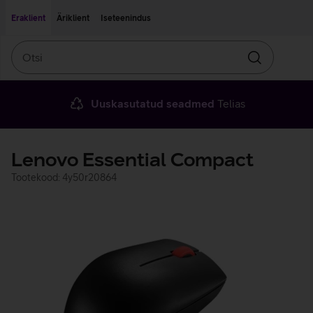
Liigu edasi põhisisu juurde
Ligipääsetavus
Eraklient
Äriklient
Iseteenindus
Otsi
Otsin
Uuskasutatud seadmed
Telias
Lenovo Essential Compact
Tootekood: 4y50r20864