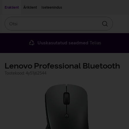
Liigu edasi põhisisu juurde
Ligipääsetavus
Eraklient
Äriklient
Iseteenindus
Otsi
Otsin
Uuskasutatud seadmed
Telias
Lenovo Professional Bluetooth
Tootekood: 4y51j62544