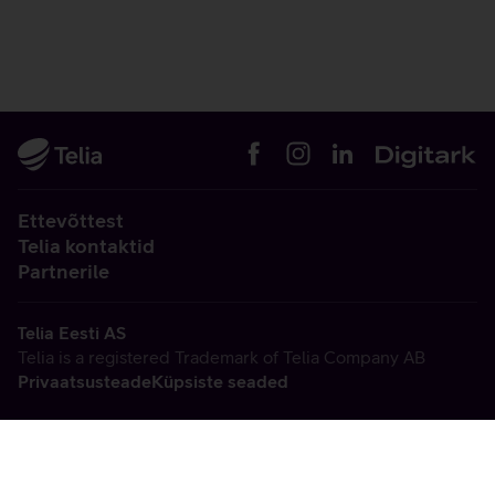
Ettevõttest
Telia kontaktid
Partnerile
Telia Eesti AS
Telia is a registered Trademark of Telia Company AB
Privaatsusteade
Küpsiste seaded