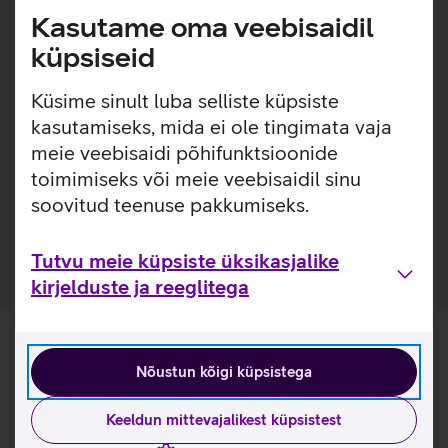
Kasutame oma veebisaidil
Tänu Bluetooth ühendusele ei pea arvutisse sisestama
vastuvõtjat.
küpsiseid
Optimaalne suurus ja disain, mis ei väsita kätt.
Programmeeritavad nupud, mis on kohandatavad
Küsime sinult luba selliste küpsiste
otseteede jaoks.
kasutamiseks, mida ei ole tingimata vaja
meie veebisaidi põhifunktsioonide
Kasulikud lingid
toimimiseks või meie veebisaidil sinu
Tutvu hiire Lenovo Professional Bluetooth omaduste ja
soovitud teenuse pakkumiseks.
kasutusviisidega tootja kodulehel
Tutvu meie küpsiste üksikasjalike
kirjelduste ja reeglitega
Nõustun kõigi küpsistega
Keeldun mittevajalikest küpsistest