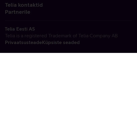
Telia kontaktid
Partnerile
Telia Eesti AS
Telia is a registered Trademark of Telia Company AB
Privaatsusteade
Küpsiste seaded
Vabandame, tekkis