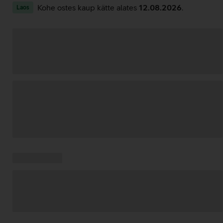
Kohe ostes kaup kätte alates
12.08.2026
.
Laos
Andmete
laadimine
Kampaania
Andmete
pakkumised:
laadimine