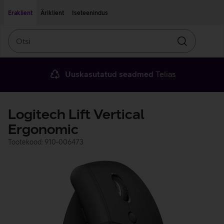
Liigu edasi põhisisu juurde
Ligipääsetavus
Eraklient
Äriklient
Iseteenindus
Otsi
Otsin
Uuskasutatud seadmed
Telias
Logitech Lift Vertical
Ergonomic
Tootekood: 910-006473