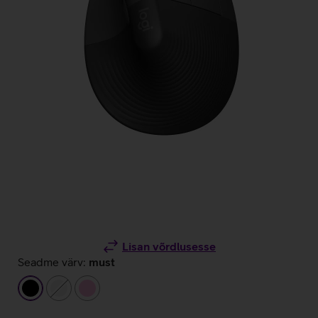
Lisan võrdlusesse
Seadme värv:
must
must
valge
heleroosa