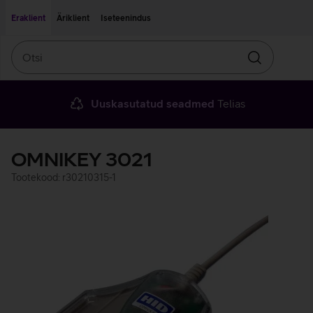
Liigu edasi põhisisu juurde
Ligipääsetavus
Eraklient
Äriklient
Iseteenindus
Otsi
Otsin
Uuskasutatud seadmed
Telias
OMNIKEY 3021
Tootekood: r30210315-1