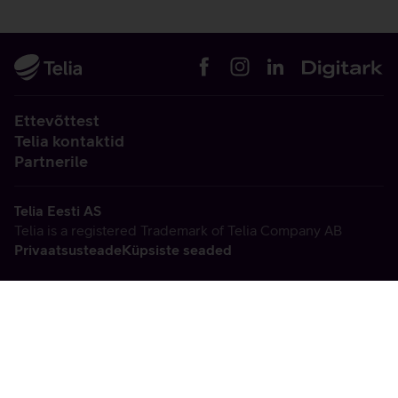
Ettevõttest
Telia kontaktid
Partnerile
Telia Eesti AS
Telia is a registered Trademark of Telia Company AB
Privaatsusteade
Küpsiste seaded