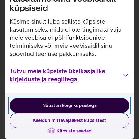
kontoris kui ka liikvel olles. USB CCID tugi tagab kiire ja
küpsiseid
draiverivaba paigalduse kõigis peamistes
operatsioonisüsteemides.
Küsime sinult luba selliste küpsiste
Kasulikud lingid
kasutamiseks, mida ei ole tingimata vaja
meie veebisaidi põhifunktsioonide
Tutvu kaardilugeja OMNIKEY 3021 omaduste ja
toimimiseks või meie veebisaidil sinu
kasutusviisidega tootja kodulehel
soovitud teenuse pakkumiseks.
Tutvu meie küpsiste üksikasjalike
kirjelduste ja reeglitega
Nõustun kõigi küpsistega
Keeldun mittevajalikest küpsistest
Küpsiste seaded