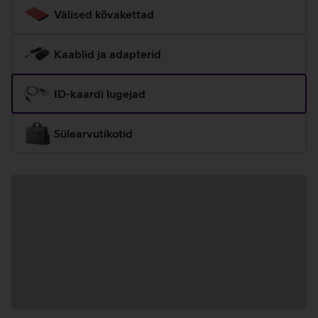
Välised kõvakettad
Kaablid ja adapterid
ID-kaardi lugejad
Sülearvutikotid
Andmete