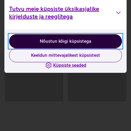
Tutvu meie küpsiste üksikasjalike
kirjelduste ja reeglitega
Nõustun kõigi küpsistega
Keeldun mittevajalikest küpsistest
Küpsiste seaded
Andmete
Andmete
laadimine
laadimine