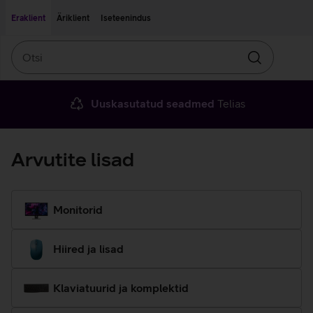
Liigu edasi põhisisu juurde
Ligipääsetavus
Eraklient
Äriklient
Iseteenindus
Otsi
Otsin
Uuskasutatud seadmed
Telias
Arvutite lisad
Monitorid
Hiired ja lisad
Klaviatuurid ja komplektid