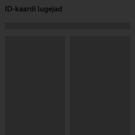
laadimine
ID-kaardi lugejad
Andmete
laadimine