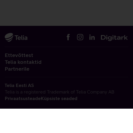
Ettevõttest
Telia kontaktid
Partnerile
Telia Eesti AS
Telia is a registered Trademark of Telia Company AB
Privaatsusteade
Küpsiste seaded