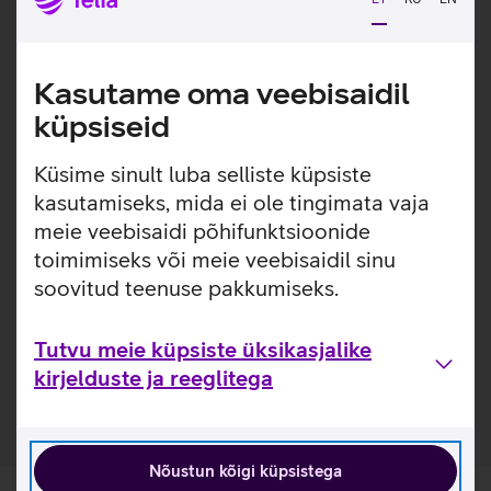
selget heli. Seadmel on suur ekraan ja taustavalgustusega
klahvistik.
Tegemist on lisatoruga ning ilma tugijaamata see ei
Kasutame oma veebisaidil
toimi.
küpsiseid
Internetitelefoni kasutuselevõtuks tuleb sellesse
seadistada Äritelefoni konto. Seadistuse lisamiseks
Küsime sinult luba selliste küpsiste
pöördu palun peale telefoni kättesaamist Telia
kasutamiseks, mida ei ole tingimata vaja
klienditeeninduse poole.
meie veebisaidi põhifunktsioonide
Kasulikud lingid
toimimiseks või meie veebisaidil sinu
soovitud teenuse pakkumiseks.
Tootja kiirjuhend IP-telefonile Snom M10 SC_EST
Tutvu IP-telefoni Snom M10 SC omaduste ja
Tutvu meie küpsiste üksikasjalike
kasutusviisidega tootja kodulehel
kirjelduste ja reeglitega
Nõustun kõigi küpsistega