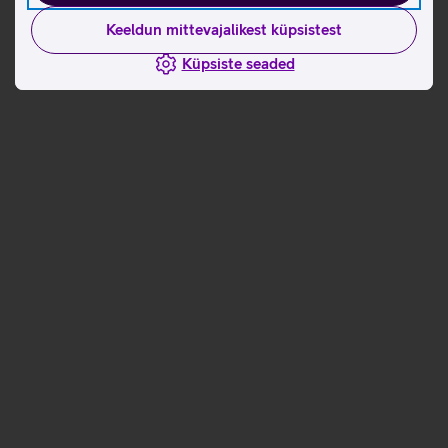
Keeldun mittevajalikest küpsistest
Küpsiste seaded