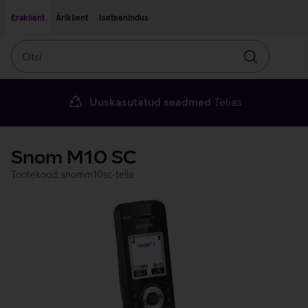
Liigu edasi põhisisu juurde
Ligipääsetavus
Eraklient
Äriklient
Iseteenindus
Otsi
Otsin
Uuskasutatud seadmed
Telias
Snom M10 SC
Tootekood: snomm10sc-telia