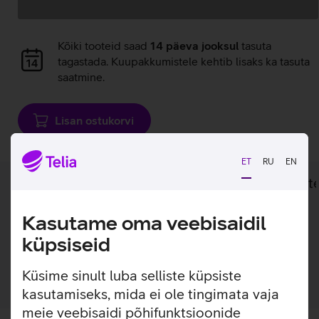
Andmete
laadimine
Andmete
Kõiki tooteid saad
14 päeva jooksul
tasuta
laadimine
tagastada. Kuupakkumistele kehtib lisaks ka tasuta
saatmine.
Lisan ostukorvi
ET
RU
EN
Lisainfo
Tehnilised andmed
Toot
Kasutame oma veebisaidil
Lisainfo
küpsiseid
3-meetrine optika patch, mis sobib ainult siseruumidesse.
Küsime sinult luba selliste küpsiste
kasutamiseks, mida ei ole tingimata vaja
meie veebisaidi põhifunktsioonide