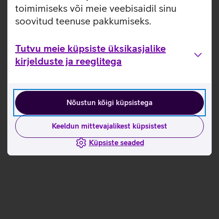
toimimiseks või meie veebisaidil sinu
soovitud teenuse pakkumiseks.
Tutvu meie küpsiste üksikasjalike
kirjelduste ja reeglitega
Nõustun kõigi küpsistega
Keeldun mittevajalikest küpsistest
Küpsiste seaded