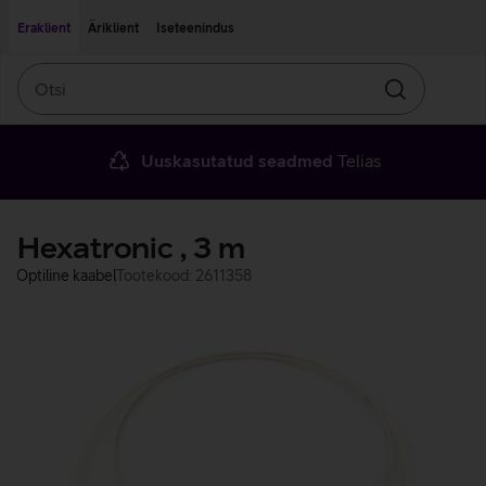
Liigu edasi põhisisu juurde
Ligipääsetavus
Eraklient
Äriklient
Iseteenindus
Otsi
Otsin
Uuskasutatud seadmed
Telias
Hexatronic , 3 m
Optiline kaabel
Tootekood: 2611358