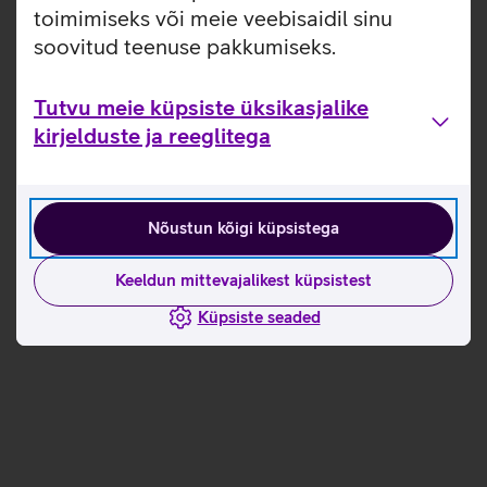
toimimiseks või meie veebisaidil sinu
soovitud teenuse pakkumiseks.
Tutvu meie küpsiste üksikasjalike
kirjelduste ja reeglitega
Nõustun kõigi küpsistega
Keeldun mittevajalikest küpsistest
Küpsiste seaded