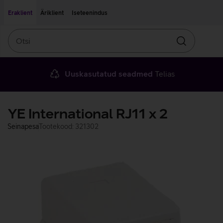
Liigu edasi põhisisu juurde
Ligipääsetavus
Eraklient
Äriklient
Iseteenindus
Otsi
Otsin
Uuskasutatud seadmed
Telias
YE International RJ11 x 2
Seinapesa
Tootekood: 321302