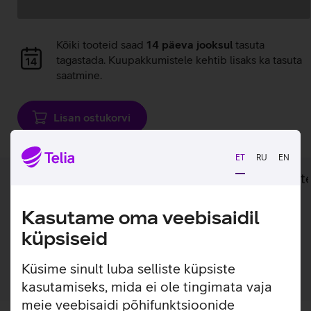
Andmete
laadimine
Andmete
Kõiki tooteid saad
14 päeva jooksul
tasuta
laadimine
tagastada. Kuupakkumistele kehtib lisaks ka tasuta
saatmine.
Lisan ostukorvi
ET
RU
EN
Lisainfo
Tehnilised andmed
Toot
Kasutame oma veebisaidil
Lisainfo
küpsiseid
Pindmine seinapesa telefonivõrgu kaabli otsastamiseks.
Küsime sinult luba selliste küpsiste
kasutamiseks, mida ei ole tingimata vaja
meie veebisaidi põhifunktsioonide