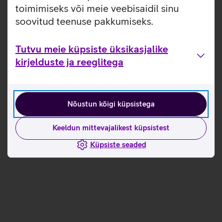
toimimiseks või meie veebisaidil sinu
soovitud teenuse pakkumiseks.
Tutvu meie küpsiste üksikasjalike
kirjelduste ja reeglitega
Nõustun kõigi küpsistega
Keeldun mittevajalikest küpsistest
Küpsiste seaded