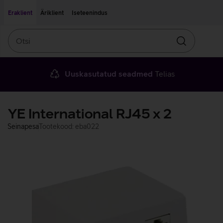
Liigu edasi põhisisu juurde
Ligipääsetavus
Eraklient
Äriklient
Iseteenindus
Otsi
Otsin
Uuskasutatud seadmed
Telias
YE International RJ45 x 2
Seinapesa
Tootekood: eba022