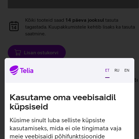
Andmete
laadimine
Andmete
Kõiki tooteid saad
14 päeva jooksul
tasuta
laadimine
tagastada. Kuupakkumistele kehtib lisaks ka tasuta
saatmine.
Lisan ostukorvi
ET
RU
EN
Lisainfo
Tehnilised andmed
Toot
Kasutame oma veebisaidil
Lisainfo
küpsiseid
Pindmine seinapesa arvutivõrgu kaabli otsastamiseks.
Küsime sinult luba selliste küpsiste
kasutamiseks, mida ei ole tingimata vaja
meie veebisaidi põhifunktsioonide