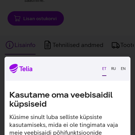
saatmine.
Lisan ostukorvi
Lisainfo
Tehnilised andmed
Toot
Lisainfo
ET
RU
EN
Õhuke, kerge ja lihtsasti kinnitatav ümbris, millel on
sisseehitatud MagSafe magnetid, mis muudavad ümbrise
kinnitamise ja eemaldamise väga lihtsaks. Ümbrisega on
võimalik kasutada Qi või MagSafe juhtmevaba laadimist
Kasutame oma veebisaidil
ilma seda eemaldamata. Lisaks saab ümbrise tagaküljele
küpsiseid
mugavalt kinnitada ka rahatasku.
Küsime sinult luba selliste küpsiste
kasutamiseks, mida ei ole tingimata vaja
meie veebisaidi põhifunktsioonide