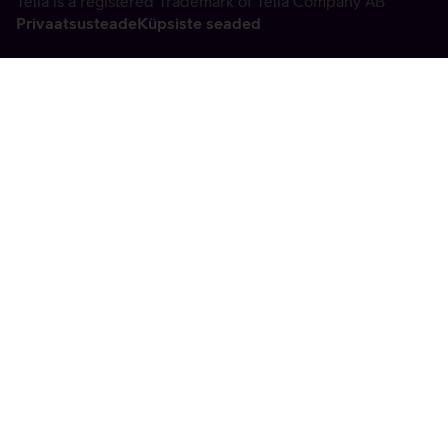
Telia is a registered Trademark of Telia Company AB
Privaatsusteade
Küpsiste seaded
Vabandame, tekkis
tehniline viga
tx:undefined:ut:null