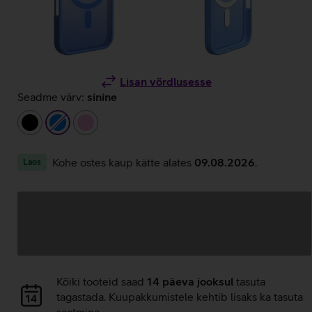
Lisan võrdlusesse
Seadme värv:
sinine
must
sinine
heleroosa
Kohe ostes kaup kätte alates
09.08.2026
.
Laos
Andmete
laadimine
Andmete
Kõiki tooteid saad
14 päeva jooksul
tasuta
laadimine
tagastada. Kuupakkumistele kehtib lisaks ka tasuta