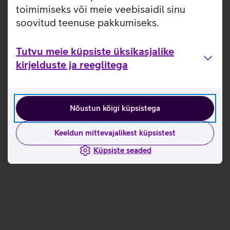
toimimiseks või meie veebisaidil sinu
soovitud teenuse pakkumiseks.
Tutvu meie küpsiste üksikasjalike
kirjelduste ja reeglitega
Nõustun kõigi küpsistega
Keeldun mittevajalikest küpsistest
Küpsiste seaded