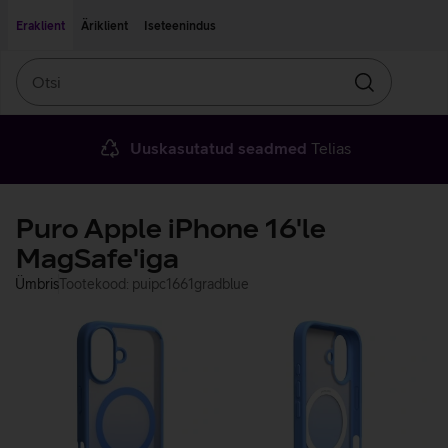
Liigu edasi põhisisu juurde
Ligipääsetavus
Eraklient
Äriklient
Iseteenindus
Otsi
Otsin
Uuskasutatud seadmed
Telias
Puro Apple iPhone 16'le
MagSafe'iga
Ümbris
Tootekood: puipc1661gradblue