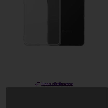
Lisan võrdlusesse