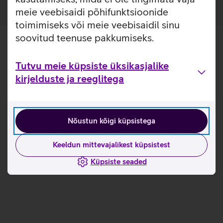
meie veebisaidi põhifunktsioonide
toimimiseks või meie veebisaidil sinu
soovitud teenuse pakkumiseks.
Tutvu meie küpsiste üksikasjalike
kirjelduste ja reeglitega
Nõustun kõigi küpsistega
Keeldun mittevajalikest küpsistest
Küpsiste seaded