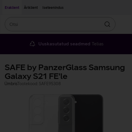
Liigu edasi põhisisu juurde
Ligipääsetavus
Eraklient
Äriklient
Iseteenindus
Otsi
Otsin
Uuskasutatud seadmed
Telias
SAFE by PanzerGlass Samsung
Galaxy S21 FE'le
Ümbris
Tootekood: SAFE95308