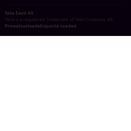
Telia Eesti AS
Telia is a registered Trademark of Telia Company AB
Privaatsusteade
Küpsiste seaded
Vabandame, tekkis
tehniline viga