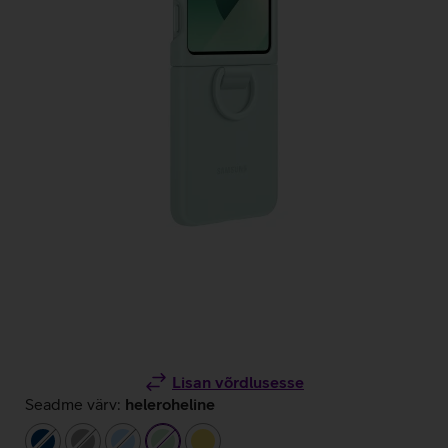
Lisan võrdlusesse
Seadme värv:
heleroheline
tumesinine
hall
helesinine
heleroheline
kollane