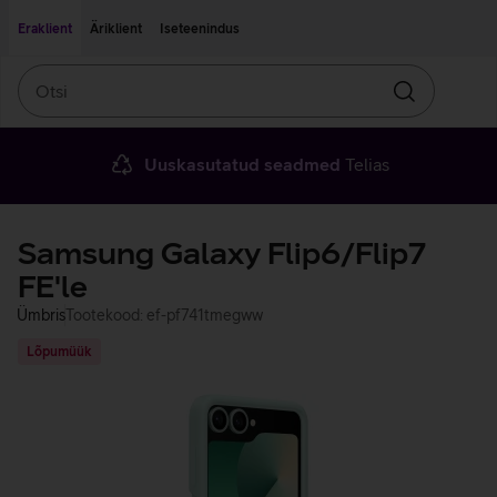
Liigu edasi põhisisu juurde
Ligipääsetavus
Eraklient
Äriklient
Iseteenindus
Otsi
Otsin
Uuskasutatud seadmed
Telias
Samsung Galaxy Flip6/Flip7
FE'le
Ümbris
Tootekood: ef-pf741tmegww
Lõpumüük