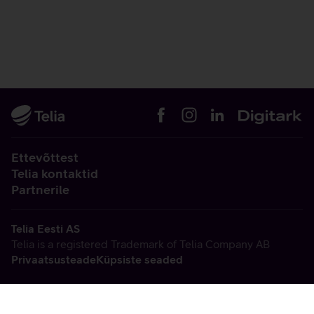
Ettevõttest
Telia kontaktid
Partnerile
Telia Eesti AS
Telia is a registered Trademark of Telia Company AB
Privaatsusteade
Küpsiste seaded