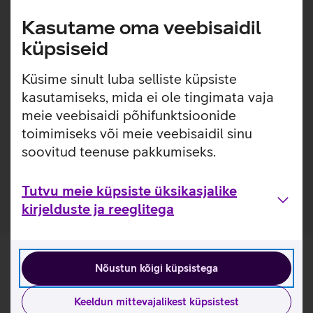
Lisainfo
Kasutame oma veebisaidil
Hoia ja kaitse oma Samsung Galaxy Flip6/Flip7 FE telefoni
küpsiseid
kindlalt pehme ning stiilse ümbrisega, mille küljes on
mugav rõngas. Piisab vaid sõrme sisestamisest, et see
Küsime sinult luba selliste küpsiste
oleks kindlalt käes ja tunneksid ennast sõnumite saatmisel
kasutamiseks, mida ei ole tingimata vaja
ning telefoni käsitlemisel turvalisemalt. Ümbrisel on sees
õhuke liimikiht, et tagada tugev püsivus seadme küljes.
meie veebisaidi põhifunktsioonide
toimimiseks või meie veebisaidil sinu
Valmistatud ringlussevõetud plastikust ja kaetud pehme
soovitud teenuse pakkumiseks.
silikoonkihiga.
Rõngast ei ole võimalik ümbrise küljest eemaldada.
Tutvu meie küpsiste üksikasjalike
kirjelduste ja reeglitega
Nõustun kõigi küpsistega
Keeldun mittevajalikest küpsistest