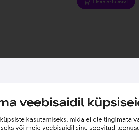
Lisan ostukorvi
Toote saadavus
a veebisaidil küpsisei
n sisseehitatud MagSafe magnetid, mis muudavad ümbrise kinnitam
 ilma seda eemaldamata. Lisaks saab ümbrise tagaküljele mugava
e küpsiste kasutamiseks, mida ei ole tingimata v
seks või meie veebisaidil sinu soovitud teenu