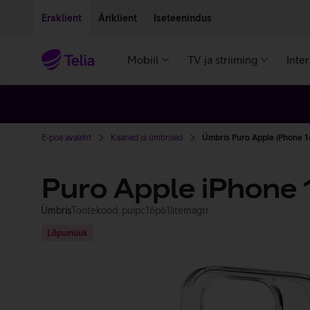
Liigu edasi põhisisu juurde
Ligipääsetavus
Eraklient
Äriklient
Iseteenindus
Mobiil
TV ja striiming
Inte
E-poe avaleht
Kaaned ja ümbrised
Ümbris Puro Apple iPhone 16
Puro Apple iPhone 
Ümbris
Tootekood: puipc16p61litemagtr
Lõpumüük