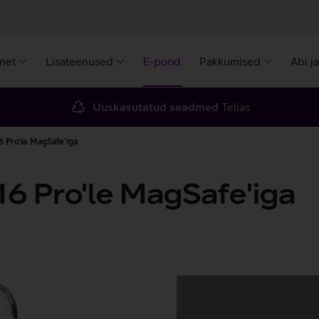
rnet
Lisateenused
E-pood
Pakkumised
Abi j
Uuskasutatud seadmed
Telias
 Pro'le MagSafe'iga
16 Pro'le MagSafe'iga