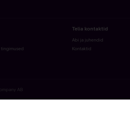
Telia kontaktid
Abi ja juhendid
 tingimused
Kontaktid
 Company AB