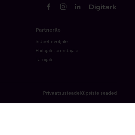
Partnerile
Sideettevõtjale
Ehitajale, arendajale
Tarnijale
Privaatsusteade
Küpsiste seaded