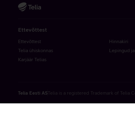
Ettevõttest
Ettevõttest
Hinnakiri
Telia ühiskonnas
Lepingud ja
Karjäär Telias
Telia Eesti AS
Telia is a registered Trademark of Telia