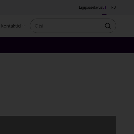
Ligipääsetavus
ET
RU
Otsi
a kontaktid
Otsin