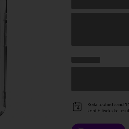
Andmete
laadimine
Kampaania
Andmete
pakkumised:
laadimine
Andmete
Kõiki tooteid saad
1
laadimine
kehtib lisaks ka tasu