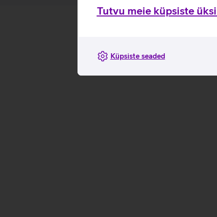
Tutvu meie küpsiste üksik
Küpsiste seaded