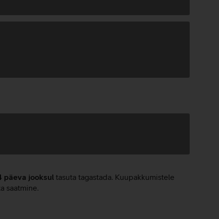
4 päeva jooksul
tasuta tagastada. Kuupakkumistele
ta saatmine.