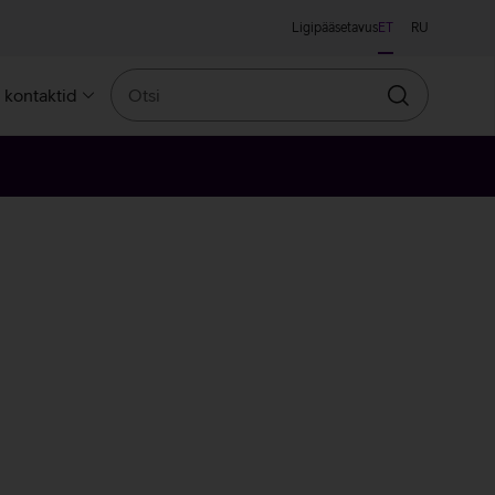
Ligipääsetavus
ET
RU
Otsi
a kontaktid
Otsin
leroosa