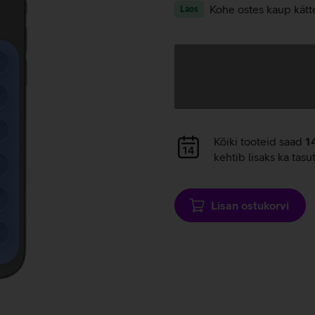
Kohe ostes kaup kätt
Laos
Andmete
laadimine
Andmete
Kõiki tooteid saad
1
laadimine
kehtib lisaks ka tasu
Lisan ostukorvi