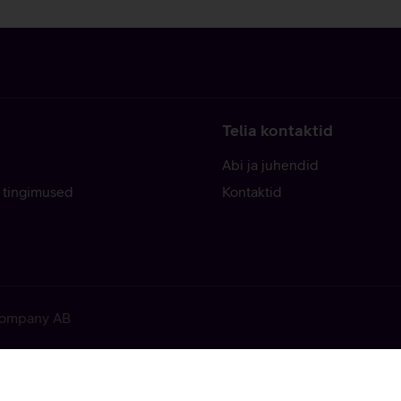
Telia kontaktid
Abi ja juhendid
 tingimused
Kontaktid
 Company AB