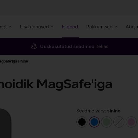
rnet
Lisateenused
E-pood
Pakkumised
Abi j
Uuskasutatud seadmed
Telias
gSafe'iga sinine
oidik MagSafe'iga
Seadme värv:
sinine
must
sinine
heleroheline
valge
he