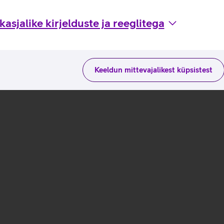
asjalike kirjelduste ja reeglitega
Keeldun mittevajalikest küpsistest