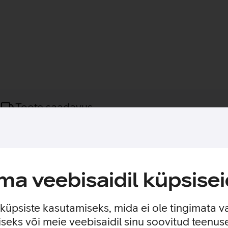
Toote saadavus
änu MagSafe hoidikule. Ideaalne videokõnede tegemiseks, selfi
hoidmiseks. Tänu MagSafe kinnitusele saad telefoni kiiresti eema
a veebisaidil küpsisei
edatele pindadele.
e küpsiste kasutamiseks, mida ei ole tingimata v
ga (va. 16e). Lisaks sobib kõikidele MagSafe, Pixelsnap ja Qi 
seks või meie veebisaidil sinu soovitud teenu