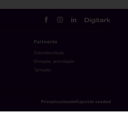
Partnerile
Sideettevõtjale
Ehitajale, arendajale
Tarnijale
Privaatsusteade
Küpsiste seaded