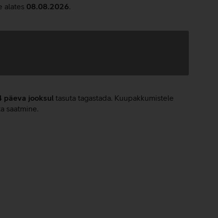
e alates
08.08.2026
.
4 päeva jooksul
tasuta tagastada. Kuupakkumistele
ta saatmine.