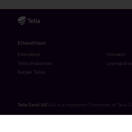
Ettevõttest
Ettevõttest
Hinnakiri
Telia ühiskonnas
Lepingud ja
Karjäär Telias
Telia Eesti AS
Telia is a registered Trademark of Telia