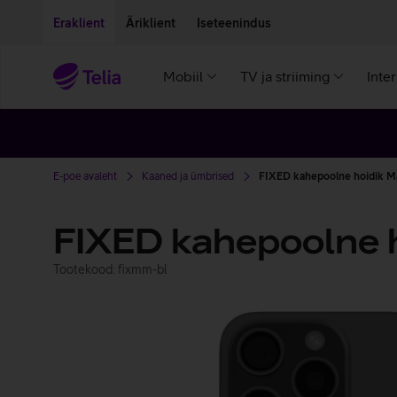
Liigu edasi põhisisu juurde
Ligipääsetavus
Eraklient
Äriklient
Iseteenindus
Mobiil
TV ja striiming
Inte
E-poe avaleht
Kaaned ja ümbrised
FIXED kahepoolne hoidik Ma
FIXED kahepoolne h
Tootekood: fixmm-bl