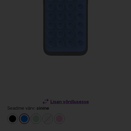
Lisan võrdlusesse
Seadme värv:
sinine
must
sinine
heleroheline
valge
heleroosa