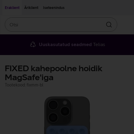
Liigu edasi põhisisu juurde
Ligipääsetavus
Eraklient
Äriklient
Iseteenindus
Otsi
Otsin
Uuskasutatud seadmed
Telias
FIXED kahepoolne hoidik
MagSafe'iga
Tootekood: fixmm-bl