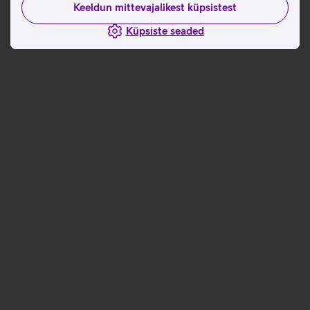
Keeldun mittevajalikest küpsistest
Küpsiste seaded