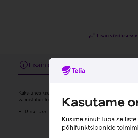
Lisan võrdlusesse
Lisainfo
Tehnilised andmed
Lisainfo
Kaks-ühes kaaned/ümbris, kus sees on 4 kaarditaskut ja
Kasutame om
valmistatud loodussõbralikust nahast.
Ümbris on valmistatud 35% taaskasutatud materjalid
Küsime sinult luba sellist
põhifunktsioonide toimimi