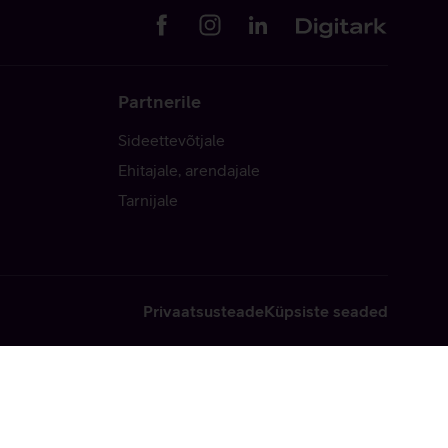
Partnerile
Sideettevõtjale
Ehitajale, arendajale
Tarnijale
Privaatsusteade
Küpsiste seaded