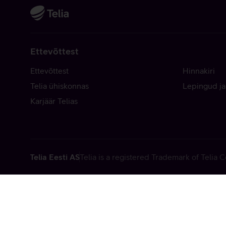
Ettevõttest
Ettevõttest
Hinnakiri
Telia ühiskonnas
Lepingud ja
Karjäär Telias
Telia Eesti AS
Telia is a registered Trademark of Telia