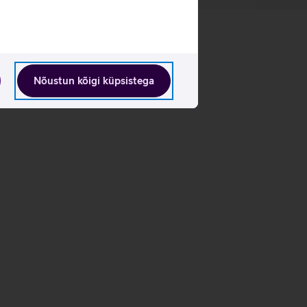
Nõustun kõigi küpsistega