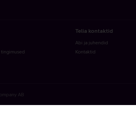
Telia kontaktid
Abi ja juhendid
 tingimused
Kontaktid
 Company AB