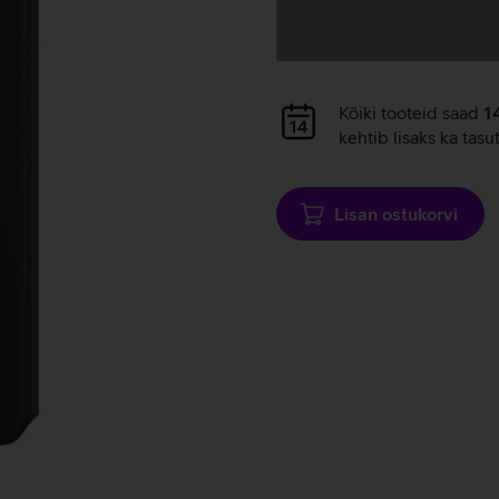
Andmete
laadimine
Andmete
Kõiki tooteid saad
1
laadimine
kehtib lisaks ka tasu
Lisan ostukorvi