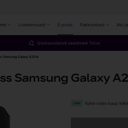
rnet
Lisateenused
E-pood
Pakkumised
Abi j
Uuskasutatud seadmed
Telias
s Samsung Galaxy A26'le
ss Samsung Galaxy A2
Kohe ostes kaup kätt
Laos