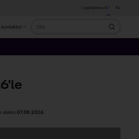
Ligipääsetavus
ET
RU
Otsi
a kontaktid
Otsin
6'le
e alates
07.08.2026
.