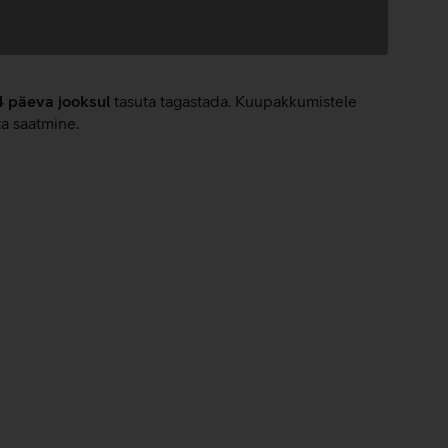
4 päeva jooksul
tasuta tagastada. Kuupakkumistele
ta saatmine.