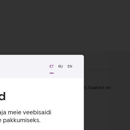
ET
RU
EN
nitub rahakott-kaante vahele magnetite abil. Kaaned on
d
aja meie veebisaidi
se pakkumiseks.