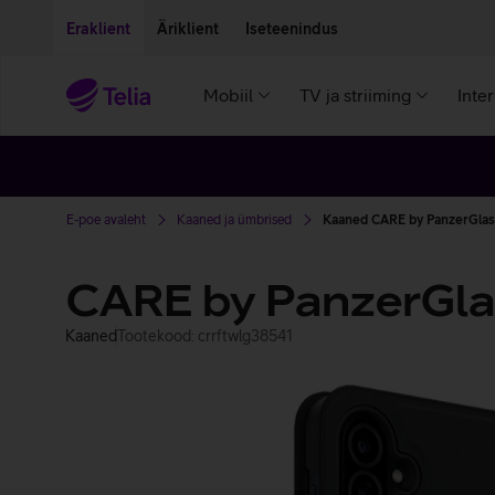
Liigu edasi põhisisu juurde
Ligipääsetavus
Eraklient
Äriklient
Iseteenindus
Mobiil
TV ja striiming
Inte
E-poe avaleht
Kaaned ja ümbrised
Kaaned CARE by PanzerGlas
CARE by PanzerGla
Kaaned
Tootekood: crrftwlg38541