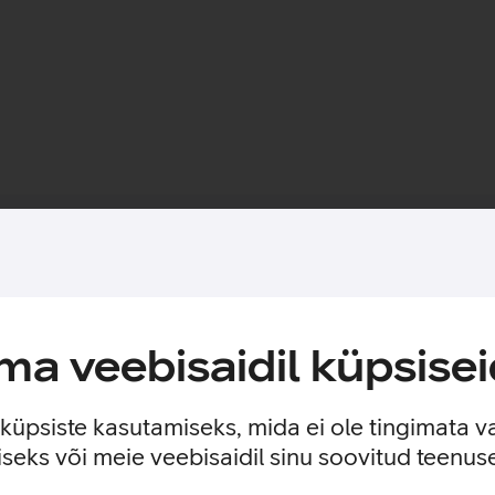
Toote saadavus
 1 tasku sularaha jaoks. Õhuke ja elegantne telefoniümbris kin
a veebisaidil küpsisei
est.
e küpsiste kasutamiseks, mida ei ole tingimata v
seks või meie veebisaidil sinu soovitud teenu