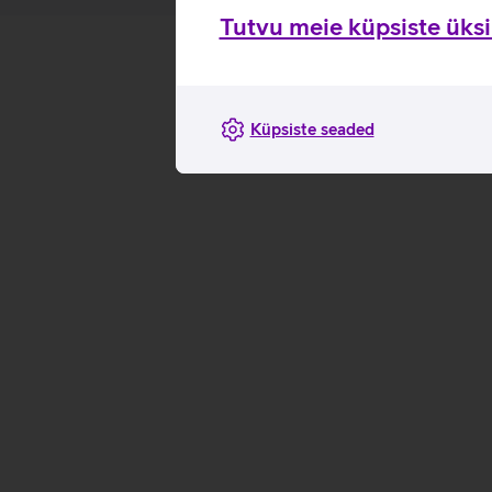
Tutvu meie küpsiste üksik
Küpsiste seaded