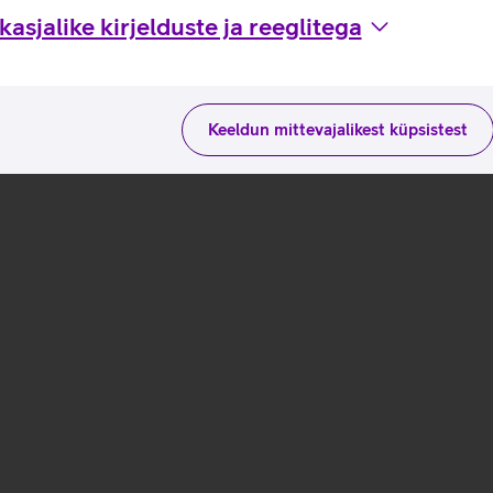
asjalike kirjelduste ja reeglitega
Keeldun mittevajalikest küpsistest