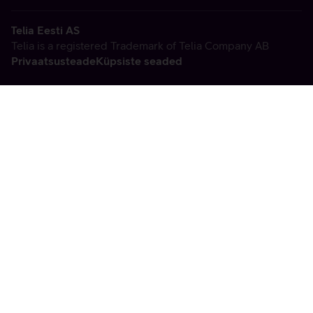
Telia Eesti AS
Telia is a registered Trademark of Telia Company AB
Privaatsusteade
Küpsiste seaded
Vabandame, tekkis
tehniline viga