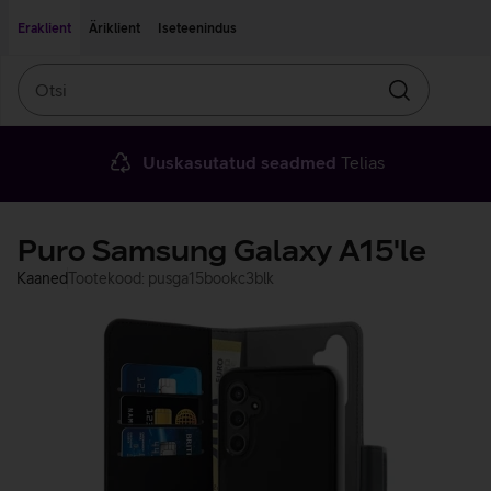
Liigu edasi põhisisu juurde
Ligipääsetavus
Eraklient
Äriklient
Iseteenindus
Otsi
Otsin
Uuskasutatud seadmed
Telias
Puro Samsung Galaxy A15'le
Kaaned
Tootekood: pusga15bookc3blk