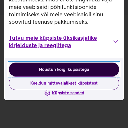
meie veebisaidi põhifunktsioonide
toimimiseks või meie veebisaidil sinu
soovitud teenuse pakkumiseks.
Tutvu meie küpsiste üksikasjalike
kirjelduste ja reeglitega
Nõustun kõigi küpsistega
Keeldun mittevajalikest küpsistest
Küpsiste seaded