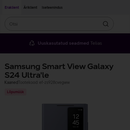
Liigu edasi põhisisu juurde
Ligipääsetavus
Eraklient
Äriklient
Iseteenindus
Otsi
Otsin
Uuskasutatud seadmed
Telias
Samsung Smart View Galaxy
S24 Ultra'le
Kaaned
Tootekood: ef-zs928cvegww
Lõpumüük