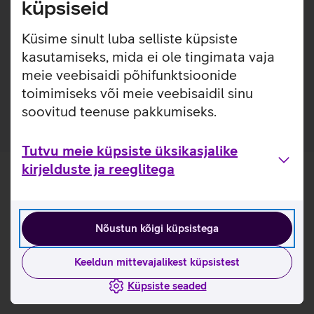
küpsiseid
katab telefoni esi- ja tagakülge, kaitstes telefoni mõlemalt
poolt. Samsung Smart View kaitsekaante nutikas väljalõige
Küsime sinult luba selliste küpsiste
kuvab vajaliku informatsiooni, näiteks sissetuleva kõne
kasutamiseks, mida ei ole tingimata vaja
teavitust.
meie veebisaidi põhifunktsioonide
Kaaned on valmistatud taaskasutatud materjalidest.
toimimiseks või meie veebisaidil sinu
soovitud teenuse pakkumiseks.
Tutvu meie küpsiste üksikasjalike
kirjelduste ja reeglitega
Nõustun kõigi küpsistega
Keeldun mittevajalikest küpsistest
Küpsiste seaded