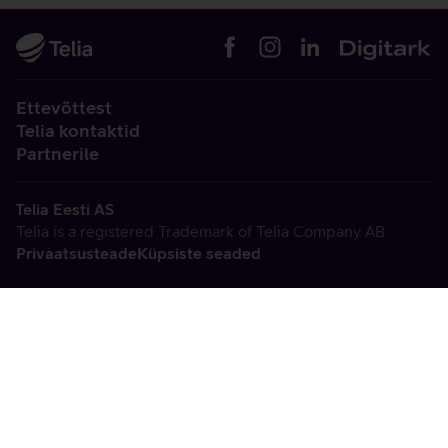
Ettevõttest
Telia kontaktid
Partnerile
Telia Eesti AS
Telia is a registered Trademark of Telia Company AB
Privaatsusteade
Küpsiste seaded