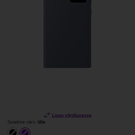
Lisan võrdlusesse
Seadme värv:
lilla
must
lilla