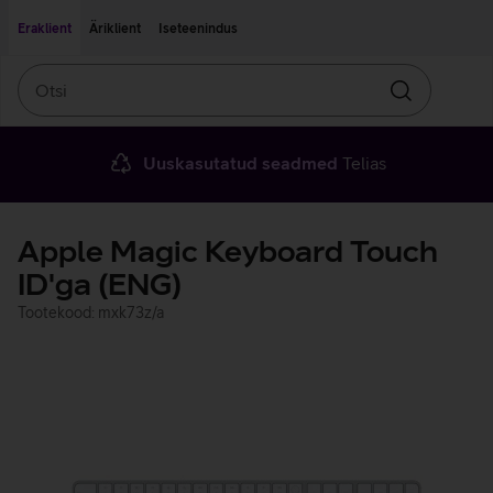
Liigu edasi põhisisu juurde
Ligipääsetavus
Eraklient
Äriklient
Iseteenindus
Otsi
Otsin
Uuskasutatud seadmed
Telias
Apple Magic Keyboard Touch
ID'ga (ENG)
Tootekood: mxk73z/a