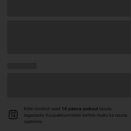
Andmete
laadimine
Kampaania
Andmete
pakkumised:
laadimine
Andmete
Kõiki tooteid saad
14 päeva jooksul
tasuta
laadimine
tagastada. Kuupakkumistele kehtib lisaks ka tasuta
saatmine.