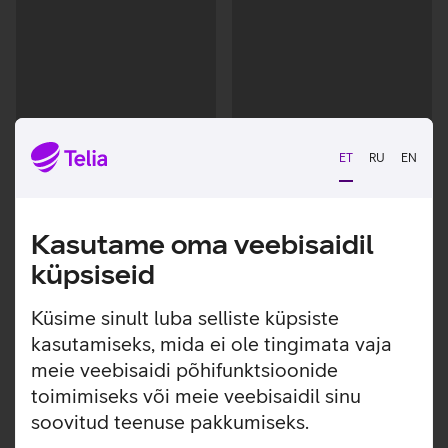
ET
RU
EN
Kasutame oma veebisaidil
Andmete
Andmete
laadimine
laadimine
küpsiseid
Küsime sinult luba selliste küpsiste
kasutamiseks, mida ei ole tingimata vaja
meie veebisaidi põhifunktsioonide
toimimiseks või meie veebisaidil sinu
soovitud teenuse pakkumiseks.