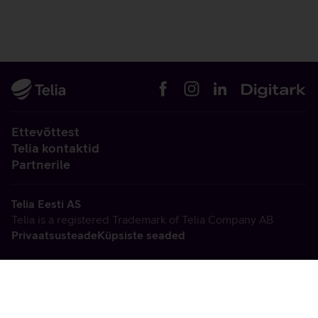
Ettevõttest
Telia kontaktid
Partnerile
Telia Eesti AS
Telia is a registered Trademark of Telia Company AB
Privaatsusteade
Küpsiste seaded