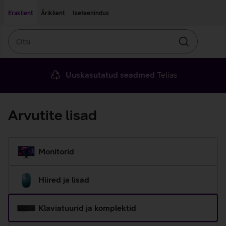
Liigu edasi põhisisu juurde
Ligipääsetavus
Eraklient
Äriklient
Iseteenindus
Otsi
Otsin
Uuskasutatud seadmed
Telias
Arvutite lisad
Monitorid
Hiired ja lisad
Klaviatuurid ja komplektid