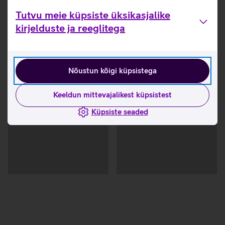
Tutvu meie küpsiste üksikasjalike
kirjelduste ja reeglitega
Nõustun kõigi küpsistega
Keeldun mittevajalikest küpsistest
Küpsiste seaded
Andmete
Andmete
laadimine
laadimine