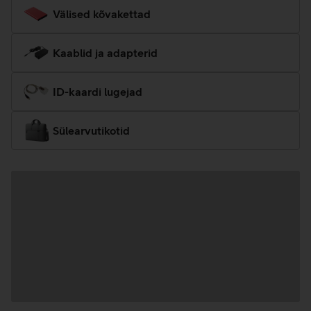
Välised kõvakettad
Kaablid ja adapterid
ID-kaardi lugejad
Sülearvutikotid
Andmete