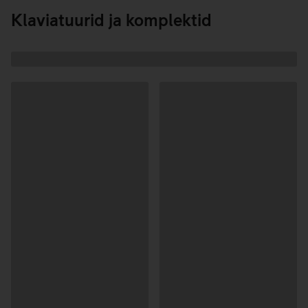
laadimine
Klaviatuurid ja komplektid
Andmete
laadimine