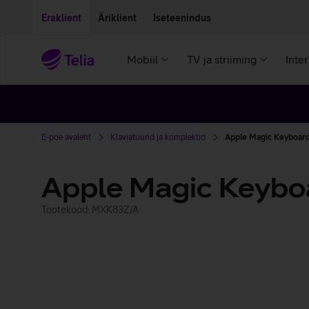
Liigu edasi põhisisu juurde
Ligipääsetavus
Eraklient
Äriklient
Iseteenindus
Mobiil
TV ja striiming
Inte
E-poe avaleht
Klaviatuurid ja komplektid
Apple Magic Keyboard
Apple Magic Keyboa
Tootekood: MXK83Z/A