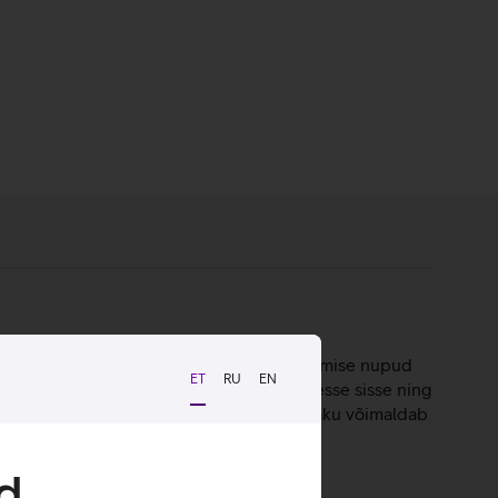
id. Klaviatuuril on dokumentide navigeerimise nupud
ET
RU
EN
b kiirelt ja turvaliselt logida oma kontodesse sisse ning
ellega koheselt tööle asuda. Vastupidav aku võimaldab
d