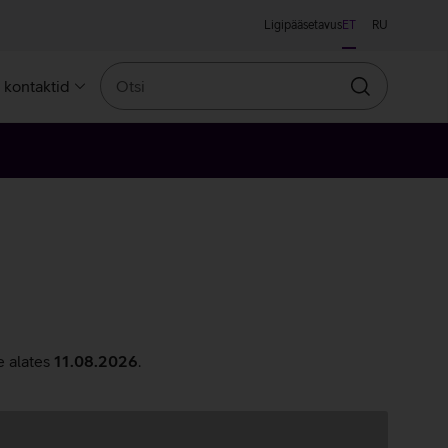
Ligipääsetavus
ET
RU
Otsi
a kontaktid
Otsin
e alates
11.08.2026
.