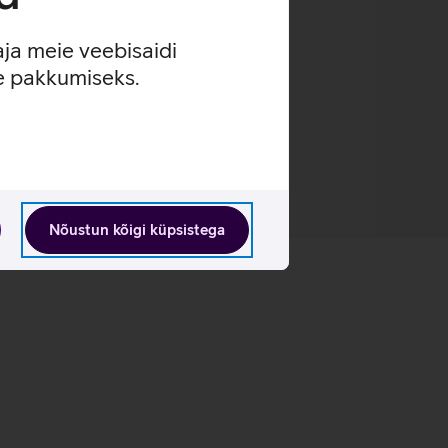
aja meie veebisaidi
se pakkumiseks.
Nõustun kõigi küpsistega