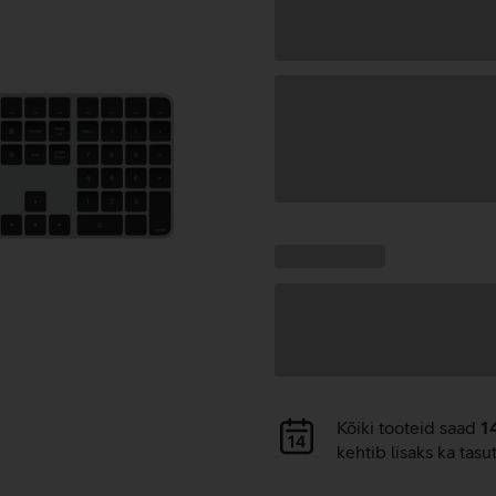
Andmete
laadimine
Kampaania
Andmete
pakkumised:
laadimine
Andmete
Kõiki tooteid saad
1
laadimine
kehtib lisaks ka tasu