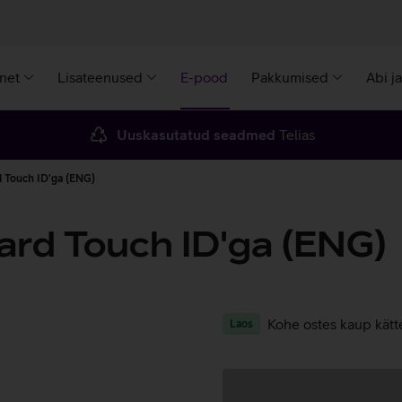
rnet
Lisateenused
E-pood
Pakkumised
Abi j
Uuskasutatud seadmed
Telias
 Touch ID'ga (ENG)
rd Touch ID'ga (ENG)
Kohe ostes kaup kätt
Laos