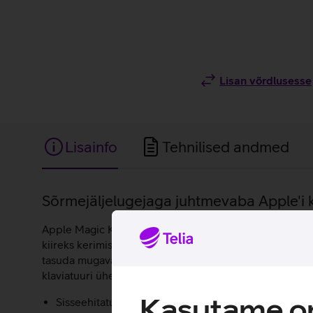
Lisan võrdlusesse
Lisainfo
Tehnilised andmed
Lisainfo
Sõrmejäljelugejaga juhtmevaba Apple'i k
Apple Magic Keyboard on mugavate ja vaiksete klahvide
kiireks kerimiseks ja täissuuruses nooleklahvid, mis sob
tasuda mugavalt internetiostude eest. Apple Magic Key
klaviatuuri ühe laadimisega kasutada kuni kuu või kaue
Kasutame om
Sisseehitatud sõrmejäljelugeja.