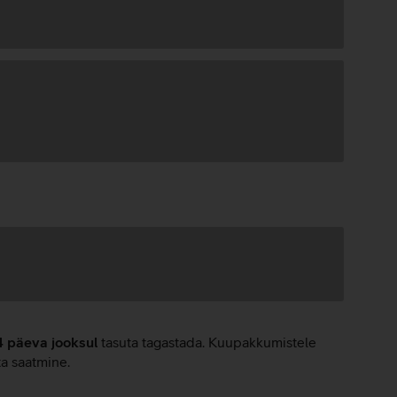
4 päeva jooksul
tasuta tagastada. Kuupakkumistele
ta saatmine.