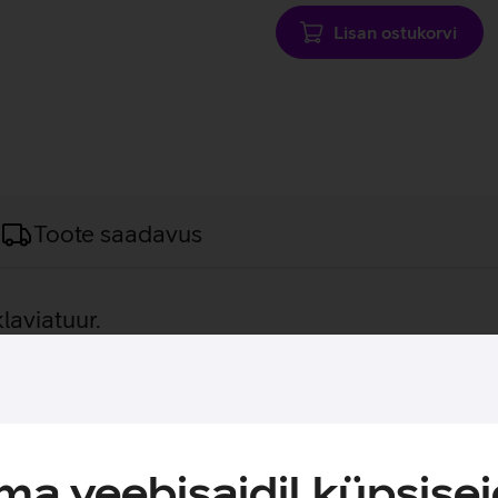
Lisan ostukorvi
Toote saadavus
laviatuur.
ga täismõõdus klaviatuur, millel on olemas eraldi numbriklahv
ivad ideaalselt mängimiseks. Klaviatuuril olev Touch ID võimalda
board ühendub automaatselt sinu Mac arvutiga, mistõttu saad s
m.
a veebisaidil küpsisei