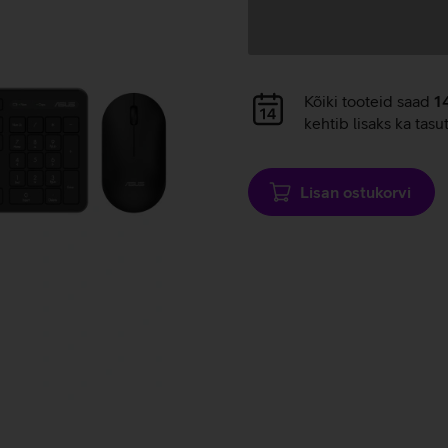
Andmete
laadimine
Andmete
Kõiki tooteid saad
1
laadimine
kehtib lisaks ka tasu
Lisan ostukorvi