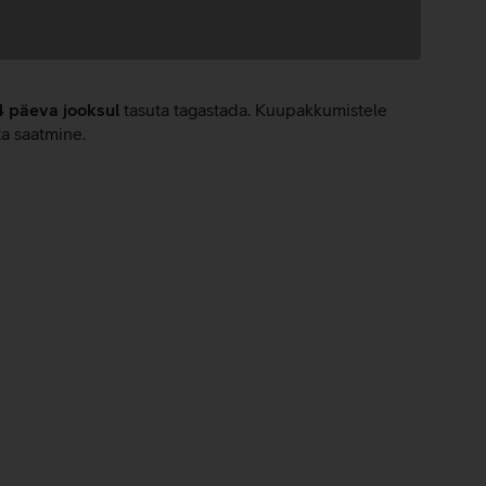
4 päeva jooksul
tasuta tagastada. Kuupakkumistele
ta saatmine.