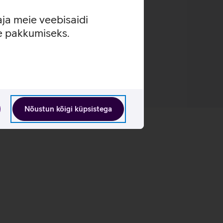
aja meie veebisaidi
se pakkumiseks.
Nõustun kõigi küpsistega