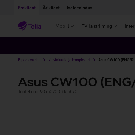
Liigu edasi põhisisu juurde
Ligipääsetavus
Eraklient
Äriklient
Iseteenindus
Mobiil
TV ja striiming
Inte
E-poe avaleht
Klaviatuurid ja komplektid
Asus CW100 (ENG/R
Asus CW100 (ENG
Tootekood: 90xb0700-bkm0v0