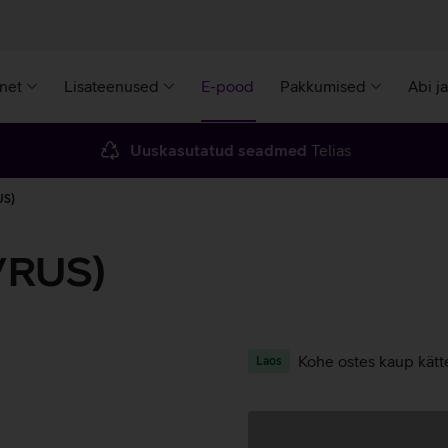
rnet
Lisateenused
E-pood
Pakkumised
Abi j
Uuskasutatud seadmed
Telias
US)
/RUS)
Kohe ostes kaup kätt
Laos