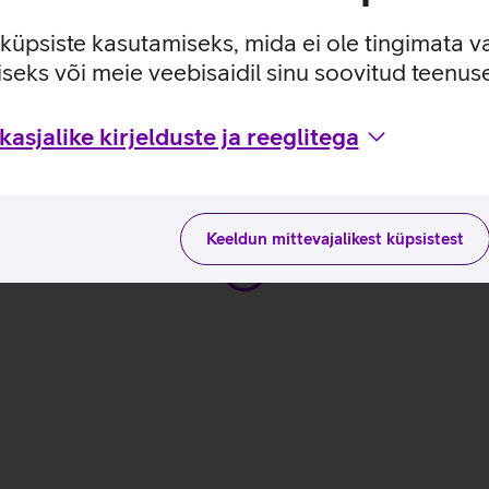
ituseta kasutuskogemuse.
 ulatuses: 800, 1000, 1600 dpi.
e küpsiste kasutamiseks, mida ei ole tingimata v
seks või meie veebisaidil sinu soovitud teenu
kasutusviisidega tootja kodulehel
asjalike kirjelduste ja reeglitega
Keeldun mittevajalikest küpsistest