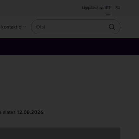
Ligipääsetavus
ET
RU
Otsi
a kontaktid
Otsin
e alates
12.08.2026
.