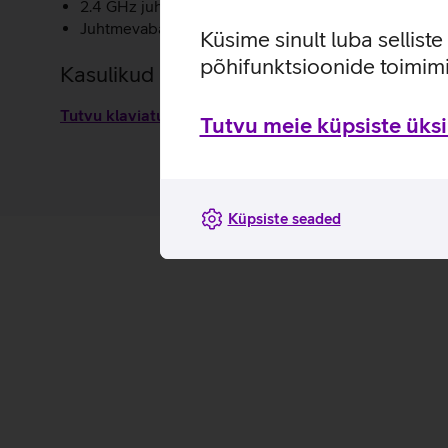
2.4 GHz juhtmevaba ühendus tagab stabiilse ja viiv
Juhtmevabal hiirel on võimalik valida täpsust kolmes
Küsime sinult luba sellist
põhifunktsioonide toimimi
Kasulikud lingid
Tutvu klaviatuurikomplekti Asus CW100 omaduste ja 
Tutvu meie küpsiste üksik
Küpsiste seaded