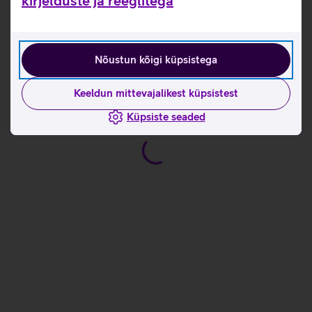
kirjelduste ja reeglitega
Kasulikud lingid
Tutvu klaviatuuri Asus Marshmallow KW100 omaduste
Nõustun kõigi küpsistega
ja kasutusviisidega tootja kodulehel
Keeldun mittevajalikest küpsistest
Küpsiste seaded