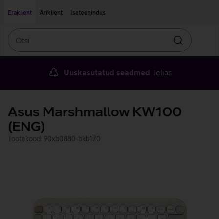
Liigu edasi põhisisu juurde
Ligipääsetavus
Eraklient
Äriklient
Iseteenindus
Otsi
Otsin
Uuskasutatud seadmed
Telias
Asus Marshmallow KW100
(ENG)
Tootekood: 90xb0880-bkb170