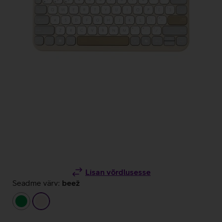
Lisan võrdlusesse
Seadme värv:
beež
roheline
beež