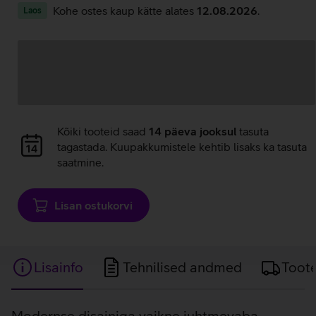
Kohe ostes kaup kätte alates
12.08.2026
.
Laos
Andmete
laadimine
Andmete
Kõiki tooteid saad
14 päeva jooksul
tasuta
laadimine
tagastada. Kuupakkumistele kehtib lisaks ka tasuta
saatmine.
Lisan ostukorvi
Lisainfo
Tehnilised andmed
Toot
Modernse disainiga vaikne juhtmevaba