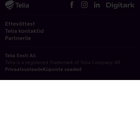
Ettevõttest
Telia kontaktid
Partnerile
Telia Eesti AS
Telia is a registered Trademark of Telia Company AB
Privaatsusteade
Küpsiste seaded