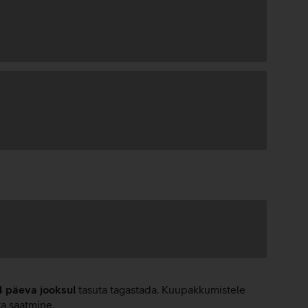
4 päeva jooksul
tasuta tagastada. Kuupakkumistele
ta saatmine.