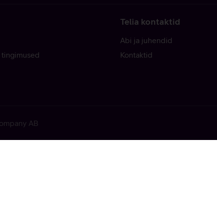
Telia kontaktid
Abi ja juhendid
 tingimused
Kontaktid
 Company AB