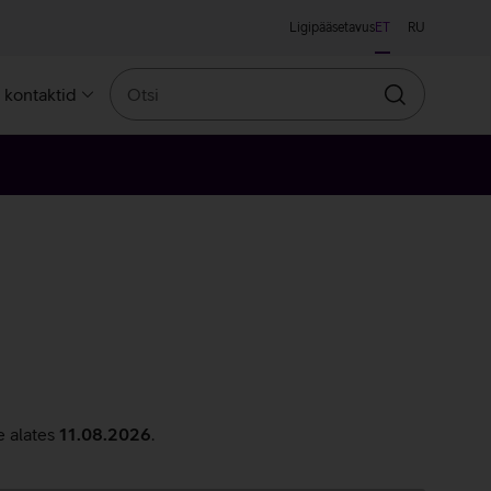
Ligipääsetavus
ET
RU
Otsi
a kontaktid
Otsin
e alates
11.08.2026
.