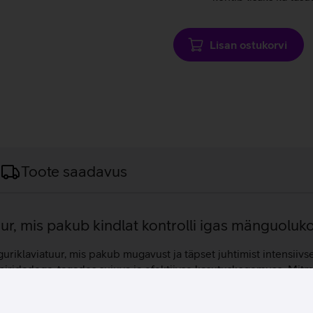
Lisan ostukorvi
Toote saadavus
r, mis pakub kindlat kontrolli igas mänguoluko
uriklaviatuur, mis pakub mugavust ja täpset juhtimist intensii
ooniridadega, tagades sujuva ja efektiivse kasutuskogemuse. Mit
es reguleerida helitugevust, vahetada laule või käivitada enda
id, mis tagavad erakordselt sujuva, täpse ja vaikse klahvivajut