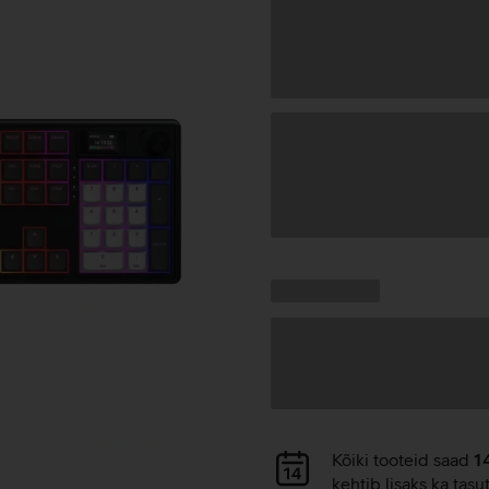
Andmete
laadimine
Kampaania
Andmete
pakkumised:
laadimine
Andmete
Kõiki tooteid saad
1
laadimine
kehtib lisaks ka tasu