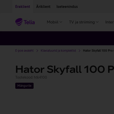
Liigu edasi põhisisu juurde
Ligipääsetavus
Eraklient
Äriklient
Iseteenindus
Mobiil
TV ja striiming
Inte
E-poe avaleht
Klaviatuurid ja komplektid
Hator Skyfall 100 Pro
Hator Skyfall 100 
Tootekood: htk4100
Mängurile