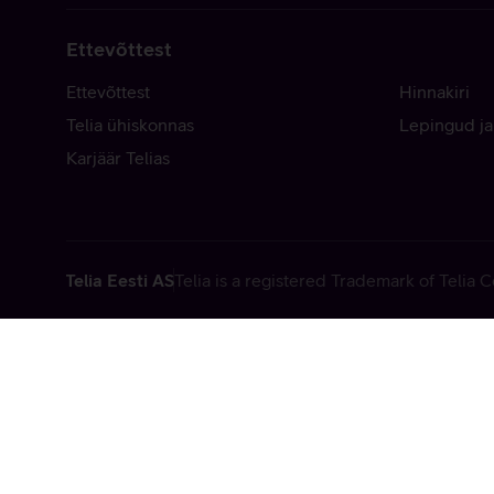
Ettevõttest
Ettevõttest
Hinnakiri
Telia ühiskonnas
Lepingud ja
Karjäär Telias
Telia Eesti AS
Telia is a registered Trademark of Telia