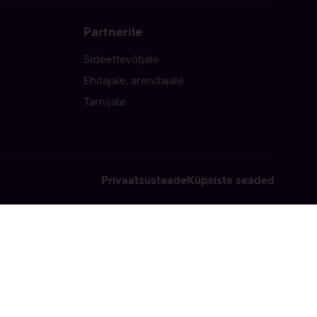
Partnerile
Sideettevõtjale
Ehitajale, arendajale
Tarnijale
Privaatsusteade
Küpsiste seaded