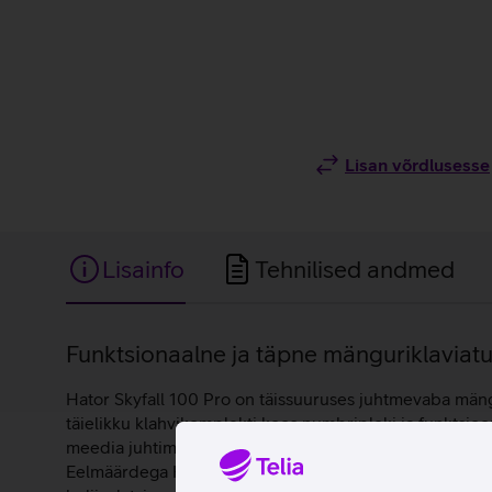
Lisan võrdlusesse
Lisainfo
Tehnilised andmed
Lisainfo
Funktsionaalne ja täpne mänguriklaviatuu
Hator Skyfall 100 Pro on täissuuruses juhtmevaba mäng
täielikku klahvikomplekti koos numbriploki ja funktsi
meedia juhtimisele ja kohandatud käskudele, võimaldad
Eelmäärdega HATOR Aurum Vanila Silent lineaarsed lülit