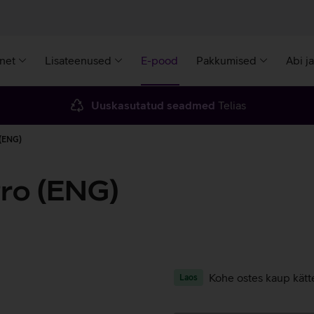
rnet
Lisateenused
E-pood
Pakkumised
Abi j
Uuskasutatud seadmed
Telias
 (ENG)
Pro (ENG)
Kohe ostes kaup kätt
Laos