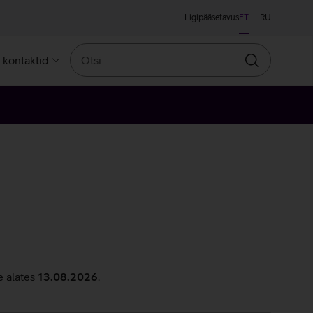
Ligipääsetavus
ET
RU
Otsi
a kontaktid
Otsin
e alates
13.08.2026
.