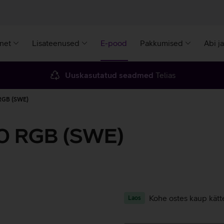
rnet
Lisateenused
E-pood
Pakkumised
Abi j
Uuskasutatud seadmed
Telias
RGB (SWE)
0 RGB (SWE)
Kohe ostes kaup kätt
Laos