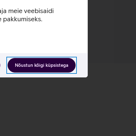
l.
aja meie veebisaidi
se pakkumiseks.
e abil.
.
mängumaratonidele.
Nõustun kõigi küpsistega