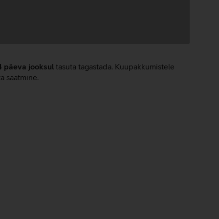
4 päeva jooksul
tasuta tagastada. Kuupakkumistele
ta saatmine.