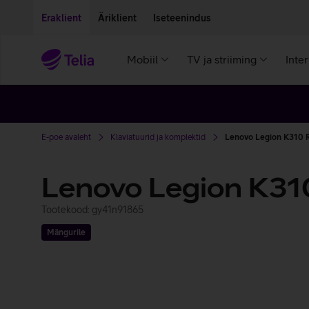
Liigu edasi põhisisu juurde
Ligipääsetavus
Eraklient
Äriklient
Iseteenindus
Mobiil
TV ja striiming
Inte
E-poe avaleht
Klaviatuurid ja komplektid
Lenovo Legion K310 
Lenovo Legion K31
Tootekood: gy41n91865
Mängurile