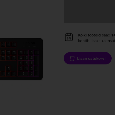
Andmete
laadimine
Andmete
Kõiki tooteid saad
1
laadimine
kehtib lisaks ka tasu
Lisan ostukorvi