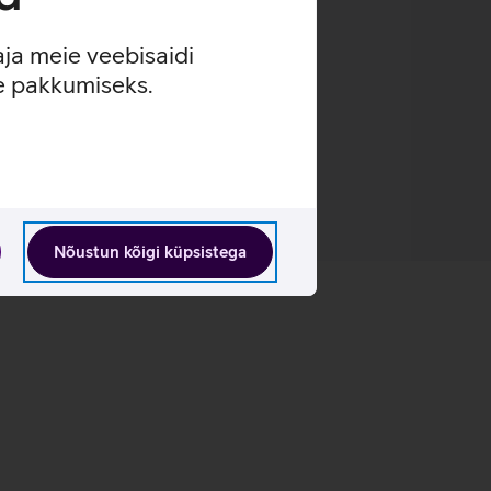
aja meie veebisaidi
se pakkumiseks.
Nõustun kõigi küpsistega