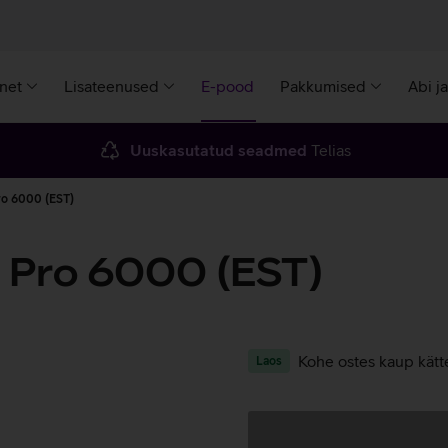
rnet
Lisateenused
E-pood
Pakkumised
Abi j
Uuskasutatud seadmed
Telias
ro 6000 (EST)
 Pro 6000 (EST)
Kohe ostes kaup kätt
Laos