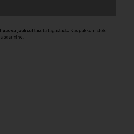
4 päeva jooksul
tasuta tagastada. Kuupakkumistele
ta saatmine.