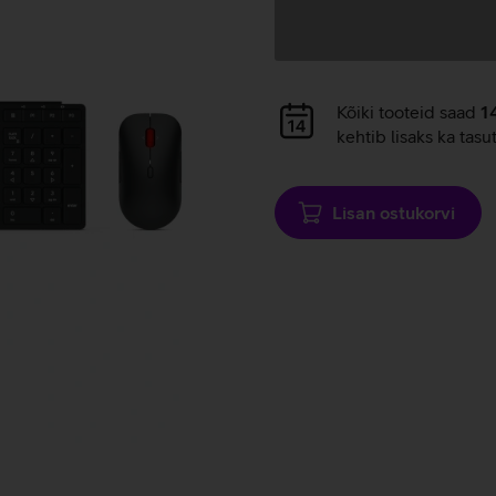
Andmete
laadimine
Andmete
Kõiki tooteid saad
1
laadimine
kehtib lisaks ka tasu
Lisan ostukorvi