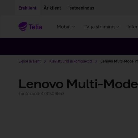
Liigu edasi põhisisu juurde
Ligipääsetavus
Eraklient
Äriklient
Iseteenindus
Mobiil
TV ja striiming
Inte
E-poe avaleht
Klaviatuurid ja komplektid
Lenovo Multi-Mode P
Lenovo Multi-Mode
Tootekood: 4x31s04853