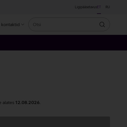
Ligipääsetavus
ET
RU
Otsi
a kontaktid
Otsin
e alates
12.08.2026
.