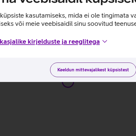
ituseta kasutuskogemuse.
s ulatuses: 1600, 2400, 4000 dpi.
e küpsiste kasutamiseks, mida ei ole tingimata v
seks või meie veebisaidil sinu soovitud teenu
asjalike kirjelduste ja reeglitega
000 omaduste ja kasutusviisidega tootja kodulehel
Keeldun mittevajalikest küpsistest