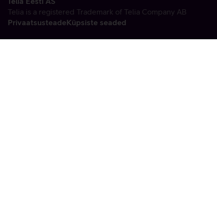
Telia Eesti AS
Telia is a registered Trademark of Telia Company AB
Privaatsusteade
Küpsiste seaded
Vabandame, tekkis
tehniline viga
tx:undefined:ut:null