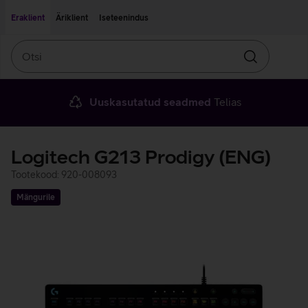
Liigu edasi põhisisu juurde
Ligipääsetavus
Eraklient
Äriklient
Iseteenindus
Otsi
Otsin
Uuskasutatud seadmed
Telias
Logitech G213 Prodigy (ENG)
Tootekood: 920-008093
Mängurile