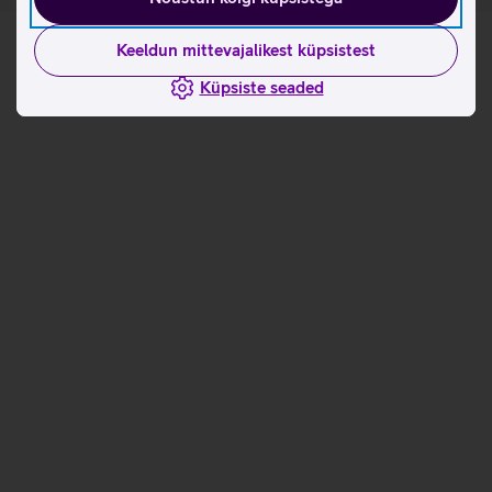
Keeldun mittevajalikest küpsistest
Küpsiste seaded