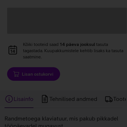
Andmete
laadimine
Andmete
Kõiki tooteid saad
14 päeva jooksul
tasuta
laadimine
tagastada. Kuupakkumistele kehtib lisaks ka tasuta
saatmine.
Lisan ostukorvi
Lisainfo
Tehnilised andmed
Toot
Lisainfo
Randmetoega klaviatuur, mis pakub pikkadel
tööpäevadel mugavust.