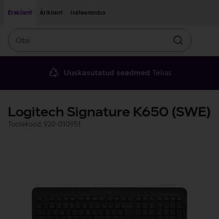
Liigu edasi põhisisu juurde
Ligipääsetavus
Eraklient
Äriklient
Iseteenindus
Otsi
Otsin
Uuskasutatud seadmed
Telias
Logitech Signature K650 (SWE)
Tootekood: 920-010951