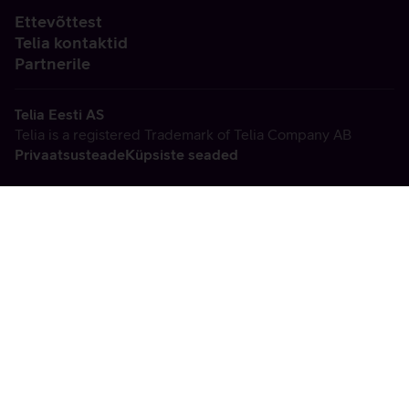
Ettevõttest
Telia kontaktid
Partnerile
Telia Eesti AS
Telia is a registered Trademark of Telia Company AB
Privaatsusteade
Küpsiste seaded