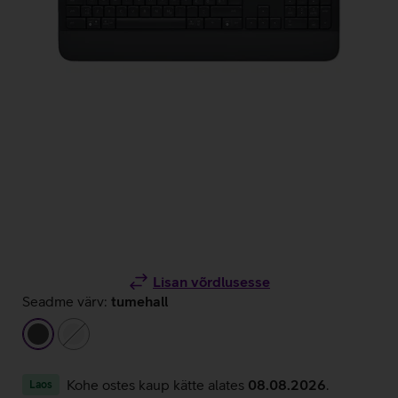
Lisan võrdlusesse
Seadme värv:
tumehall
tumehall
valge
Kohe ostes kaup kätte alates
08.08.2026
.
Laos