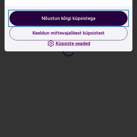
Tutvu klaviatuuri Logitech Signature K650 omaduste ja
kasutusviisidega tootja kodulehel
Nõustun kõigi küpsistega
Keeldun mittevajalikest küpsistest
Küpsiste seaded