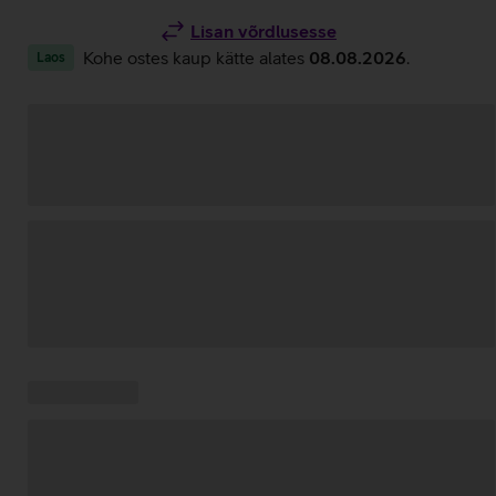
Lisan võrdlusesse
Kohe ostes kaup kätte alates
08.08.2026
.
Laos
Andmete
laadimine
Kampaania
Andmete
pakkumised:
laadimine