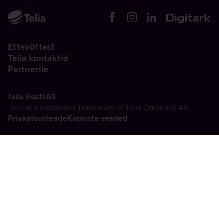
Ettevõttest
Telia kontaktid
Partnerile
Telia Eesti AS
Telia is a registered Trademark of Telia Company AB
Privaatsusteade
Küpsiste seaded