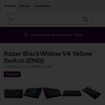
Liigu edasi põhisisu juurde
Ligipääsetavus
Eraklient
Äriklient
Iseteenindus
Otsi
Otsin
Uuskasutatud seadmed
Telias
Razer BlackWidow V4 Yellow
Switch (ENG)
Tootekood: rz03-04691800-r3m1
Mängurile