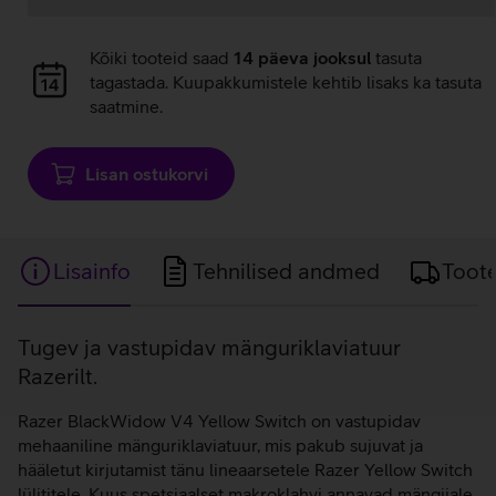
Andmete
Kõiki tooteid saad
14 päeva jooksul
tasuta
laadimine
tagastada. Kuupakkumistele kehtib lisaks ka tasuta
saatmine.
Lisan ostukorvi
Lisainfo
Tehnilised andmed
Toot
Lisainfo
Tugev ja vastupidav mänguriklaviatuur
Razerilt.
Razer BlackWidow V4 Yellow Switch on vastupidav
mehaaniline mänguriklaviatuur, mis pakub sujuvat ja
hääletut kirjutamist tänu lineaarsetele Razer Yellow Switch
lülititele. Kuus spetsiaalset makroklahvi annavad mängijale