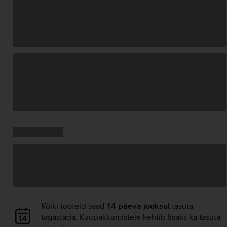
Andmete
laadimine
Kampaania
Andmete
pakkumised:
laadimine
Andmete
Kõiki tooteid saad
14 päeva jooksul
tasuta
laadimine
tagastada. Kuupakkumistele kehtib lisaks ka tasuta