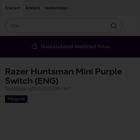
Liigu edasi põhisisu juurde
Ligipääsetavus
Eraklient
Äriklient
Iseteenindus
Otsi
Otsin
Uuskasutatud seadmed
Telias
Razer Huntsman Mini Purple
Switch (ENG)
Tootekood: rz03-03390300-r3m1
Mängurile