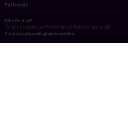
Partnerile
Telia Eesti AS
Telia is a registered Trademark of Telia Company AB
Privaatsusteade
Küpsiste seaded
Vabandame, tekkis
tehniline viga