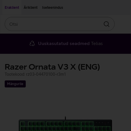
Liigu edasi põhisisu juurde
Ligipääsetavus
Eraklient
Äriklient
Iseteenindus
Otsi
Otsin
Uuskasutatud seadmed
Telias
Razer Ornata V3 X (ENG)
Tootekood: rz03-04470100-r3m1
Mängurile