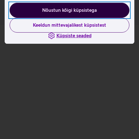
Nõustun kõigi küpsistega
Keeldun mittevajalikest küpsistest
Küpsiste seaded