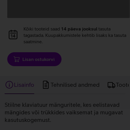
Andmete
laadimine
Andmete
Kõiki tooteid saad
14 päeva jooksul
tasuta
laadimine
tagastada. Kuupakkumistele kehtib lisaks ka tasuta
saatmine.
Lisan ostukorvi
Lisainfo
Tehnilised andmed
Toot
Lisainfo
Stiilne klaviatuur mänguritele, kes eelistavad
mängides või trükkides vaiksemat ja mugavat
kasutuskogemust.