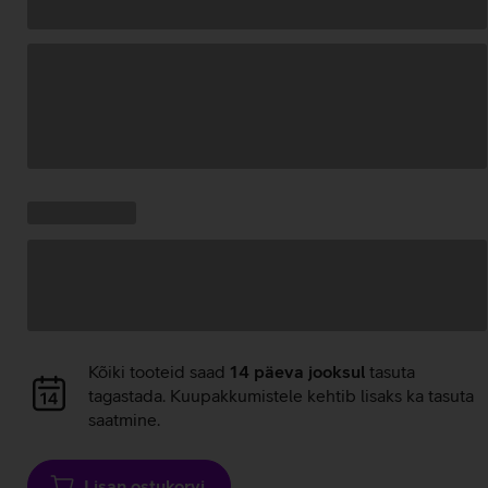
Andmete
laadimine
Kampaania
Andmete
pakkumised:
laadimine
Andmete
Kõiki tooteid saad
14 päeva jooksul
tasuta
laadimine
tagastada. Kuupakkumistele kehtib lisaks ka tasuta
saatmine.
Lisan ostukorvi