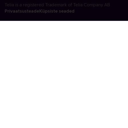
Telia is a registered Trademark of Telia Company AB
Privaatsusteade
Küpsiste seaded
Vabandame, tekkis
tehniline viga
tx:undefined:ut:null