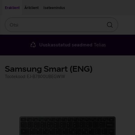
Liigu edasi põhisisu juurde
Ligipääsetavus
Eraklient
Äriklient
Iseteenindus
Otsi
Otsin
Uuskasutatud seadmed
Telias
Samsung Smart (ENG)
Tootekood: EJ-B7800UBEGWW