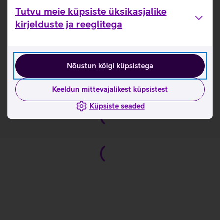
märkmeid teha või joonistada.
Tutvu meie küpsiste üksikasjalike
Ühendub füüsiliselt magnetitega.
kirjelduste ja reeglitega
Ühildub: Surface Pro 8, 9, 10 ja 11 seadmetega.
Kasulikud lingid
Nõustun kõigi küpsistega
Tutvu klaviatuuri ja puutepliiatsi komplekti Microsoft
Surface Pro Slim Pen omaduste ja kasutusviisidega
Keeldun mittevajalikest küpsistest
tootja kodulehel
Küpsiste seaded