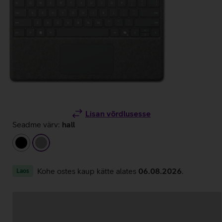
Lisan võrdlusesse
Seadme värv:
hall
must
hall
Kohe ostes kaup kätte alates
06.08.2026
.
Laos