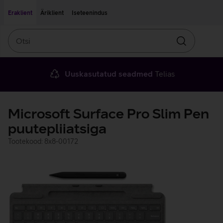
Liigu edasi põhisisu juurde
Ligipääsetavus
Eraklient
Äriklient
Iseteenindus
Otsi
Otsin
Uuskasutatud seadmed
Telias
Microsoft Surface Pro Slim Pen
puutepliiatsiga
Tootekood: 8x8-00172