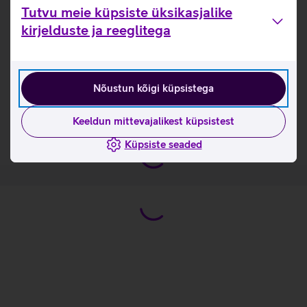
PartyBoost toetavat kõlarit ning saada sedasi veelgi
Tutvu meie küpsiste üksikasjalike
paremat stereoheli kogemust. Veelgi valjema heli
kirjelduste ja reeglitega
saavutamiseks võid omavahel ühendada rohkemgi
PartyBoost kõlareid.
Kasulikud lingid
Nõustun kõigi küpsistega
Tutvu kõlari JBL Flip 6 omaduste ja kasutusviisidega
Keeldun mittevajalikest küpsistest
tootja kodulehel
Küpsiste seaded