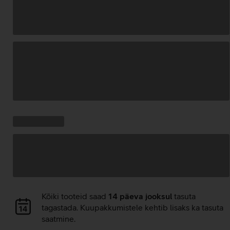
Andmete
laadimine
Kampaania
Andmete
pakkumised:
laadimine
Andmete
Kõiki tooteid saad
14 päeva jooksul
tasuta
laadimine
tagastada. Kuupakkumistele kehtib lisaks ka tasuta
saatmine.