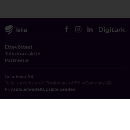
Ettevõttest
Telia kontaktid
Partnerile
Telia Eesti AS
Telia is a registered Trademark of Telia Company AB
Privaatsusteade
Küpsiste seaded