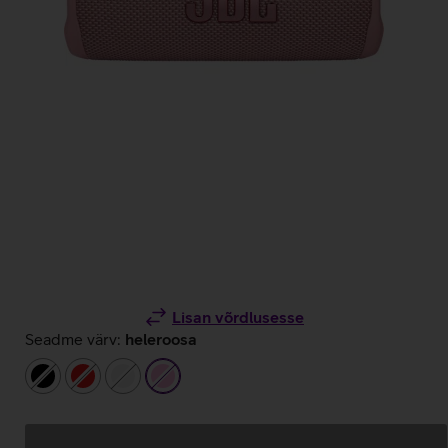
Lisan võrdlusesse
Seadme värv:
heleroosa
must
punane
valge
heleroosa