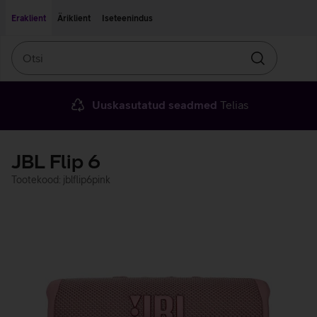
Liigu edasi põhisisu juurde
Ligipääsetavus
Eraklient
Äriklient
Iseteenindus
Otsi
Otsin
Uuskasutatud seadmed
Telias
JBL Flip 6
Tootekood: jblflip6pink