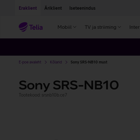
Liigu edasi põhisisu juurde
Ligipääsetavus
Eraklient
Äriklient
Iseteenindus
Mobiil
TV ja striiming
Inte
E-poe avaleht
Kõlarid
Sony SRS-NB10 must
Sony SRS-NB10
Tootekood: srsnb10b.ce7