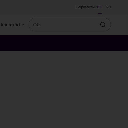
Ligipääsetavus
ET
RU
Otsi
a kontaktid
Otsin