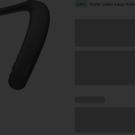
Kohe ostes kaup kätt
Laos
Andmete
laadimine
Kampaania
Andmete
pakkumised:
laadimine