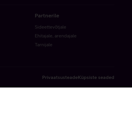
Partnerile
Sideettevõtjale
Ehitajale, arendajale
Tarnijale
Privaatsusteade
Küpsiste seaded