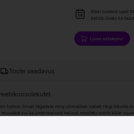
Andmete
Kõiki tooteid saad
1
laadimine
kehtib lisaks ka tasu
Lisan ostukorvi
Toote saadavus
veebikoosolekutel.
s toetub õrnalt õlgadele ning võimaldab vabalt ringi liikuda, 
muusikat kui ka ümbritsevaid helisid, mistõttu sobib kõlar suure
et iga sõna oleks selge ja arusaadav. Seadme tagaküljel asuv p
tud mikrofoniga beam-forming süsteem koos täiustatud helitöötl
oodud töötama hästi ka madalatel helitugevustel, mis on eriti olu