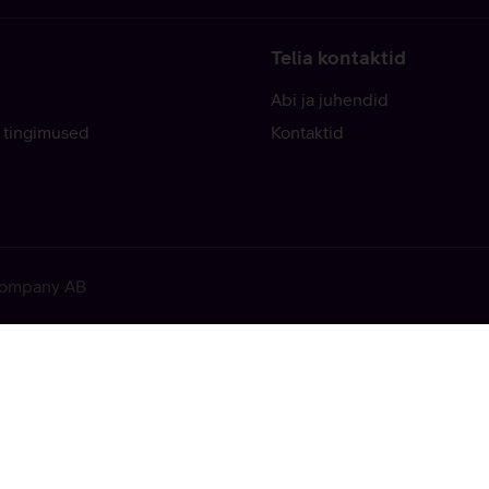
Telia kontaktid
Abi ja juhendid
 tingimused
Kontaktid
 Company AB