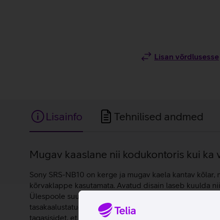
Lisan võrdlusesse
Lisainfo
Tehnilised andmed
Lisainfo
Mugav kaaslane nii kodukontoris kui ka 
Sony SRS-NB10 on kerge ja mugav kaela kantav kõlar, mi
kõrvaklappe kasutamata. Avatud disain laseb kuulda nii 
Ülespoole suunatud kõlar suunab heli otse kõrvadesse, 
tasakaalustatud heli igal veebikoosolekul. Kahe suuna
tagasisidet, et kõnes oleks alati selge hääl. Kõlar on l