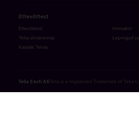
Ettevõttest
Ettevõttest
Hinnakiri
Telia ühiskonnas
Lepingud ja
Karjäär Telias
Telia Eesti AS
Telia is a registered Trademark of Telia