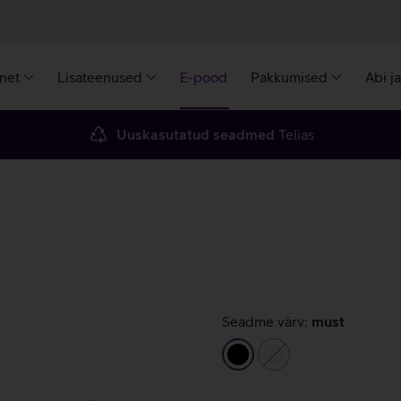
rnet
Lisateenused
E-pood
Pakkumised
Abi j
Uuskasutatud seadmed
Telias
Seadme värv:
must
must
valge