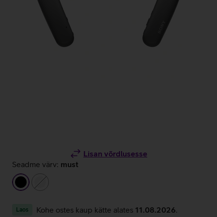
Lisan võrdlusesse
Seadme värv:
must
must
valge
Kohe ostes kaup kätte alates
11.08.2026
.
Laos