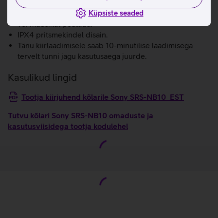
intuitiivsete juhtnuppude abil, mis võimaldavad
mikrofoni kiiresti vaigistada, helitugevust reguleerida
Küpsiste seaded
või muusikat peatada.
IPX4 pritsmekindel disain.
Tänu kiirlaadimisele saab 10-minutilise laadimisega
tervelt tunni jagu kasutusaega juurde.
Kasulikud lingid
Tootja kiirjuhend kõlarile Sony SRS-NB10_EST
Tutvu kõlari Sony SRS-NB10 omaduste ja
kasutusviisidega tootja kodulehel