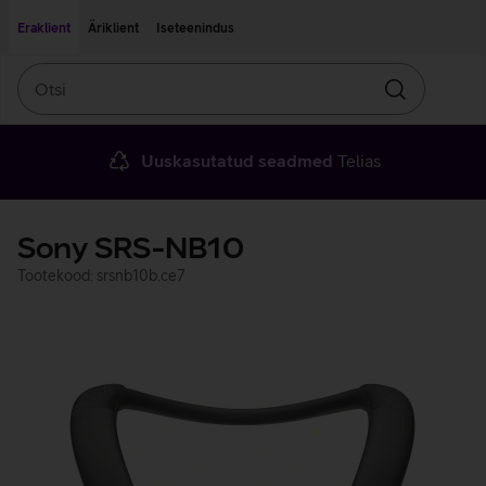
Liigu edasi põhisisu juurde
Ligipääsetavus
Eraklient
Äriklient
Iseteenindus
Otsi
Otsin
Uuskasutatud seadmed
Telias
Sony SRS-NB10
Tootekood: srsnb10b.ce7