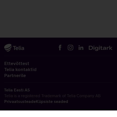
Ettevõttest
Telia kontaktid
Partnerile
Telia Eesti AS
Telia is a registered Trademark of Telia Company AB
Privaatsusteade
Küpsiste seaded