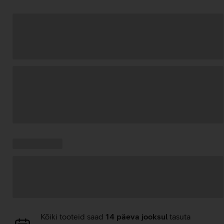
Andmete
laadimine
Kampaania
Andmete
pakkumised:
laadimine
Andmete
Kõiki tooteid saad
14 päeva jooksul
tasuta