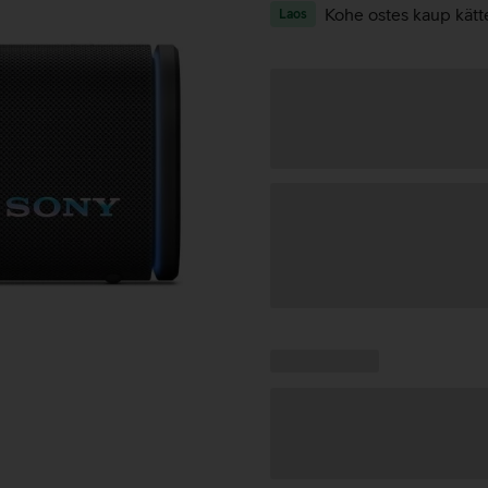
Kohe ostes kaup kätt
Laos
Andmete
laadimine
Kampaania
Andmete
pakkumised:
laadimine