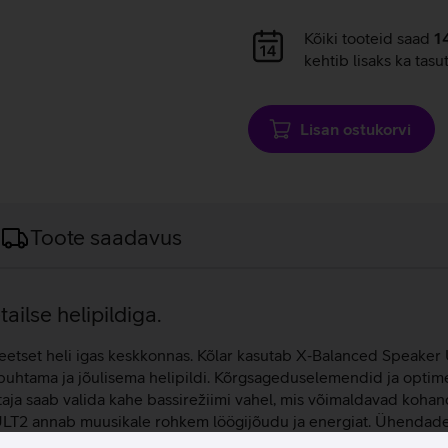
Andmete
Kõiki tooteid saad
1
laadimine
kehtib lisaks ka tasu
Lisan ostukorvi
Toote saadavus
ilse helipildiga.
etset heli igas keskkonnas. Kõlar kasutab X‑Balanced Speaker 
uhtama ja jõulisema helipildi. Kõrgsageduselemendid ja optime
Kasutaja saab valida kahe bassirežiimi vahel, mis võimaldavad koh
LT2 annab muusikale rohkem löögijõudu ja energiat. Ühendades
laiema ning kaasahaaravama helipildiga kuulamiskogemust. Eemal