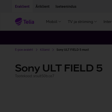
Liigu edasi põhisisu juurde
Ligipääsetavus
Eraklient
Äriklient
Iseteenindus
Mobiil
TV ja striiming
Inte
E-poe avaleht
Kõlarid
Sony ULT FIELD 5 must
Sony ULT FIELD 5
Tootekood: srsult50b.ce7