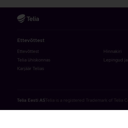
Ettevõttest
Ettevõttest
Hinnakiri
Telia ühiskonnas
Lepingud ja
Karjäär Telias
Telia Eesti AS
Telia is a registered Trademark of Telia