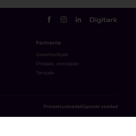
Partnerile
Sideettevõtjale
Ehitajale, arendajale
Tarnijale
Privaatsusteade
Küpsiste seaded