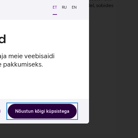
ar on veekindel, tolmukindel ja löögikindel, sobides
ET
RU
EN
d
gimustes.
aja meie veebisaidi
se pakkumiseks.
Nõustun kõigi küpsistega