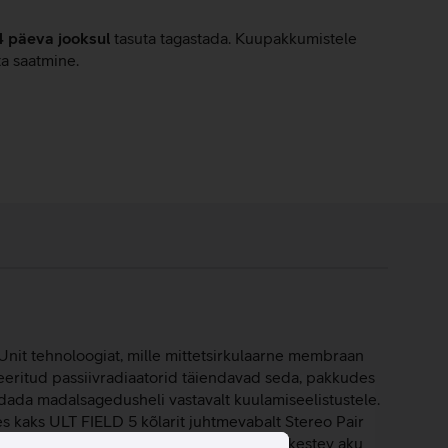
4 päeva jooksul
tasuta tagastada. Kuupakkumistele
ta saatmine.
Unit tehnoloogiat, mille mittetsirkulaarne membraan
eritud passiivradiaatorid täiendavad seda, pakkudes
andada madalsagedusheli vastavalt kuulamiseelistustele.
 kaks ULT FIELD 5 kõlarit juhtmevabalt Stereo Pair
datav mitmeotstarbeline rihm ja 25 tundi kestev aku