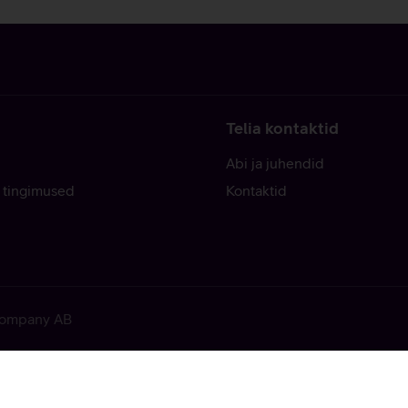
Telia kontaktid
Abi ja juhendid
 tingimused
Kontaktid
 Company AB