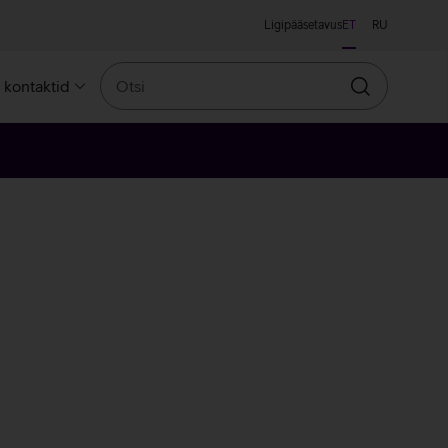
Ligipääsetavus
ET
RU
Otsi
a kontaktid
Otsin