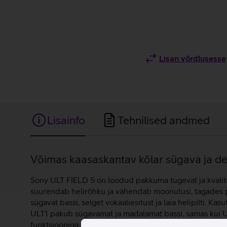
Lisan võrdlusesse
Lisainfo
Tehnilised andmed
Lisainfo
Võimas kaasaskantav kõlar sügava ja deta
Sony ULT FIELD 5 on loodud pakkuma tugevat ja kvalite
suurendab helirõhku ja vähendab moonutusi, tagades p
sügavat bassi, selget vokaaliesitust ja laia helipilti. 
ULT1 pakub sügavamat ja madalamat bassi, samas kui U
funktsiooniga, et aktiveerida stereorežiim ja kogeda 