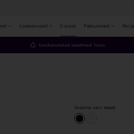
rnet
Lisateenused
E-pood
Pakkumised
Abi j
Uuskasutatud seadmed
Telias
Seadme värv:
must
must
valge