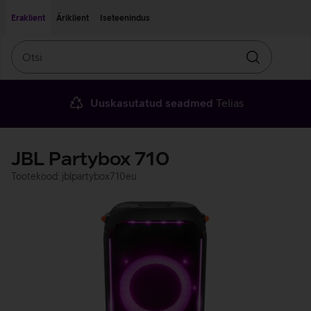
Liigu edasi põhisisu juurde
Ligipääsetavus
Eraklient
Äriklient
Iseteenindus
Otsi
Otsin
Uuskasutatud seadmed
Telias
JBL Partybox 710
Tootekood: jblpartybox710eu