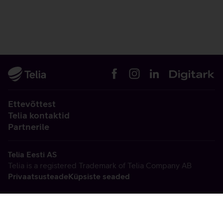
Ettevõttest
Telia kontaktid
Partnerile
Telia Eesti AS
Telia is a registered Trademark of Telia Company AB
Privaatsusteade
Küpsiste seaded