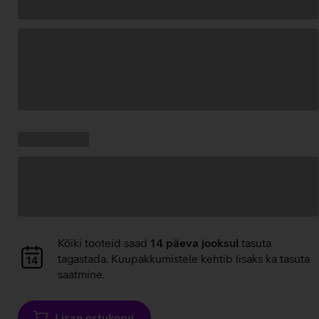
Andmete
laadimine
Kampaania
Andmete
pakkumised:
laadimine
Andmete
Kõiki tooteid saad
14 päeva jooksul
tasuta
laadimine
tagastada. Kuupakkumistele kehtib lisaks ka tasuta
saatmine.
Lisan ostukorvi